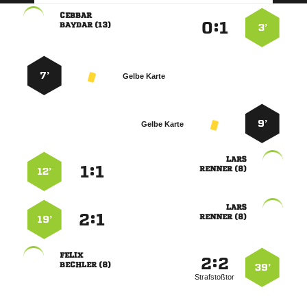

:


 
3’
7’
Gelbe Karte
9’
Gelbe Karte

:


 
12’

:


 
19’

:


 
39’
Strafstoßtor