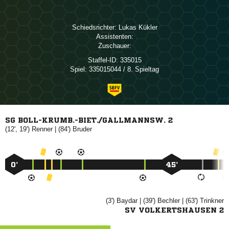
Schiedsrichter:
 
Assistenten:
Zuschauer:
Staffel-ID:
335015
Spiel:
335015044 / 8. Spieltag
SG BOLL-KRUMB.-BIET./GALLMANNSW. 2
(12', 19')

| (84')

0’
45’
(3')

| (39')

| (63')

SV VOLKERTSHAUSEN 2