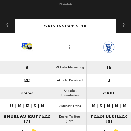
ANZEIGE
SAISONSTATISTIK
:
8
12
Aktuelle Platzierung
22
8
Aktuelle Punktzahl
Aktuelles
35:52
23:81
Torverhältnis
U | N | N | S | N
N | S | N | N | N
Aktueller Trend
ANDREAS MUFFLER
FELIX BECHLER
Bester Torjäger
(7)
(Tore)
(4)