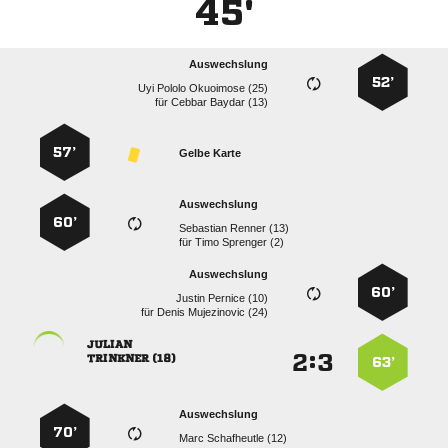
45'
Auswechslung
52’
   
für
  
57’
Gelbe Karte
Auswechslung
60’
  
für
  
Auswechslung
60’
  
für
  

:


 
63’
Auswechslung
70’
  