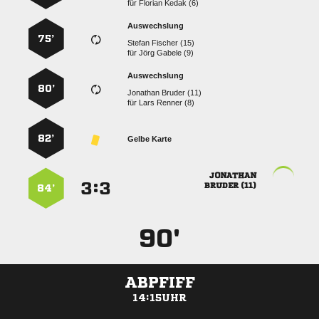
für
  
Auswechslung
75’
  
für
  
Auswechslung
80’
  
für
  
82’
Gelbe Karte

:


 
84’
90'
ABPFIFF
14:15UHR