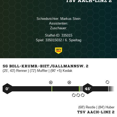
TSV AACH-LINZ 2
Schiedsrichter:
 
Assistenten:
Zuschauer:
Staffel-ID:
335015
Spiel:
335015032 / 6. Spieltag
SG BOLL-KRUMB.-BIET./GALLMANNSW. 2
(25', 43')

| (72')

| (90' +5)

0’
45’
(68')

| (84')

TSV AACH-LINZ 2