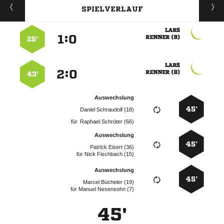
SPIELVERLAUF

:


 
25’

:


 
43’
Auswechslung
45’
  
für
  
Auswechslung
45’
  
für
  
Auswechslung
45’
  
für
  
45'