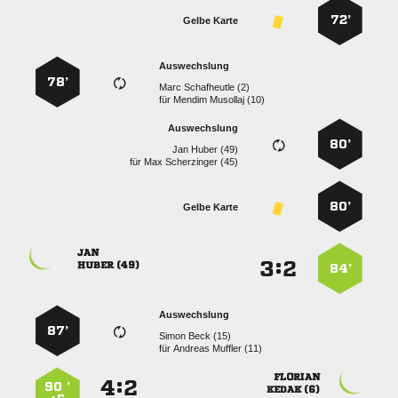
72’
Gelbe Karte
Auswechslung
78’
  
für
  
Auswechslung
80’
  
für
  
80’
Gelbe Karte

:


 
84’
Auswechslung
87’
  
für
  

:


90 ’
 