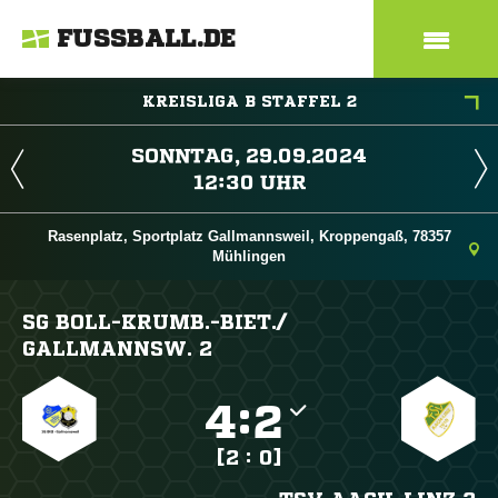
FUSSBALL.DE
KREISLIGA B STAFFEL 2
 
 
Rasenplatz, Sportplatz Gallmannsweil, Kroppengaß, 78357
Mühlingen
SG BOLL-KRUMB.-BIET./​
GALLMANNSW. 2

:

[2 : 0]