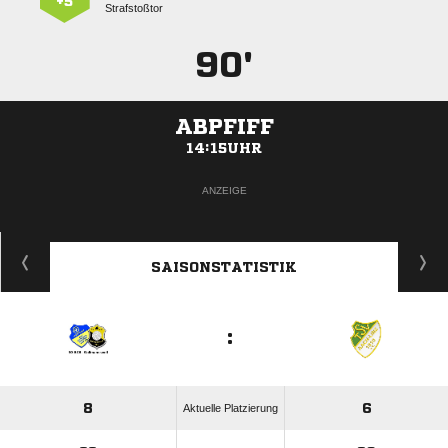
+5
Strafstoßtor
90'
ABPFIFF
14:15UHR
ANZEIGE
SAISONSTATISTIK
:
8
6
Aktuelle Platzierung