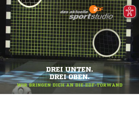
DREI UNTEN.
DREI OBEN.
WIR BRINGEN DICH AN DIE ZDF-TORWAND