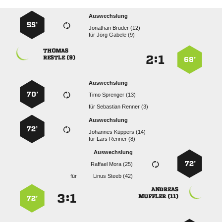
Auswechslung
55’
  
für
  

:


 
68’
Auswechslung
70’
  
für
  
Auswechslung
72’
  
für
  
Auswechslung
72’
  
für
  

:


 
72’