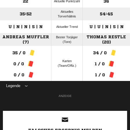
22
36
Aktuelle Punktzahl
Aktuelles
35:52
54:45
Torverhältnis
U | N | N | S | N
U | U | N | S | N
Aktueller Trend
ANDREAS MUFFLER
THOMAS RESTLE
Bester Torjäger
(7)
(Tore)
(20)
35 / 0
34 / 0
Karten
0 / 0
1 / 0
(Team/Offiz.)
0 / 0
1 / 0
Legende
ANZEIGE