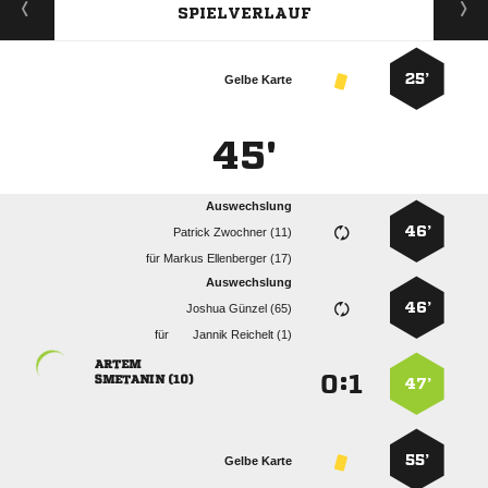
SPIELVERLAUF
25’
Gelbe Karte
45'
Auswechslung
46’
  
für
  
Auswechslung
46’
  
für
  

:


 
47’
55’
Gelbe Karte