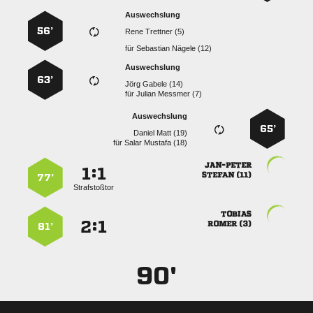
Auswechslung
56’
  
für
  
Auswechslung
63’
  
für
  
Auswechslung
65’
  
für
  

:


 
77’
Strafstoßtor

:


 
81’
90'