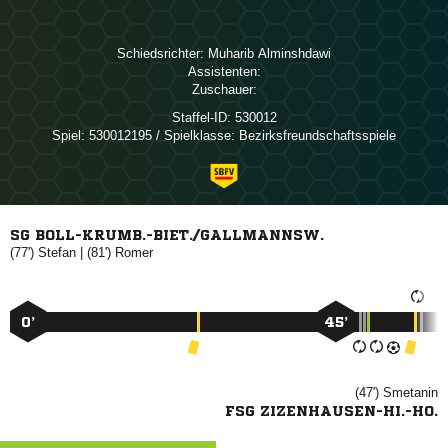
Schiedsrichter:
 
Assistenten:
Zuschauer:
Staffel-ID:
530012
Spiel:
530012195 / Spielklasse: Bezirksfreundschaftsspiele
SG BOLL-KRUMB.-BIET./GALLMANNSW.
(77')

| (81')

0’
45’
(47')

FSG ZIZENHAUSEN-HI.-HO.