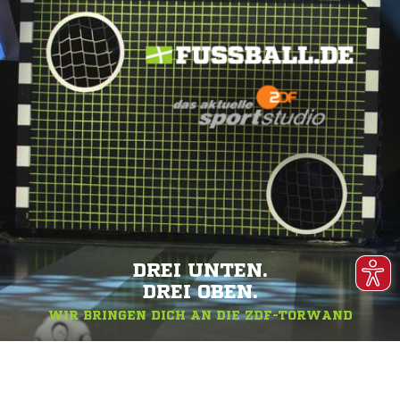
DREI UNTEN.
DREI OBEN.
WIR BRINGEN DICH AN DIE ZDF-TORWAND