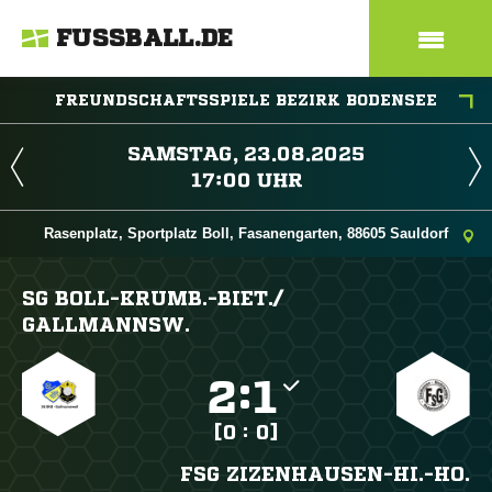
FUSSBALL.DE
FREUNDSCHAFTSSPIELE BEZIRK BODENSEE
 
 
Rasenplatz, Sportplatz Boll, Fasanengarten, 88605 Sauldorf
SG BOLL-KRUMB.-BIET./​
GALLMANNSW.

:

[0 : 0]
FSG ZIZENHAUSEN-HI.-HO.