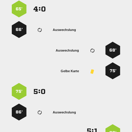
:


65’
66’
Auswechslung
68’
Auswechslung
75’
Gelbe Karte
:


75’
86’
Auswechslung
:

