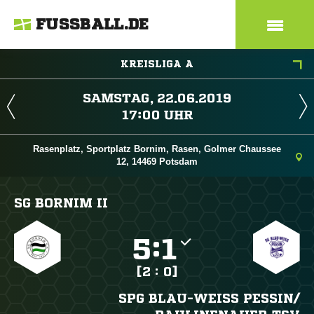
FUSSBALL.DE
KREISLIGA A
 
 
Rasenplatz, Sportplatz Bornim, Rasen, Golmer Chaussee
12, 14469 Potsdam
SG BORNIM II

:

[2 : 0]
SPG BLAU-WEISS PESSIN/​P