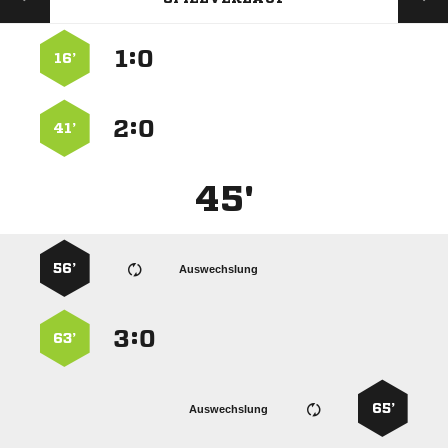
:


16’
:


41’
45'
56’
Auswechslung
:


63’
65’
Auswechslung