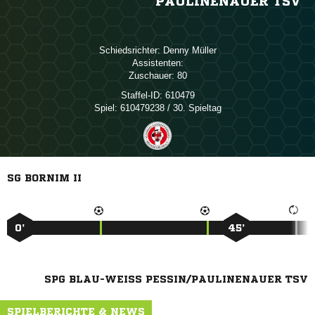
AULINENAUER TSV
Schiedsrichter:
 
Assistenten:
Zuschauer:
80
Staffel-ID:
610479
Spiel:
610479238 / 30. Spieltag
SG BORNIM II
0’
45’
SPG BLAU-WEISS PESSIN/PAULINENAUER TSV
SPIELBERICHTE & NEWS