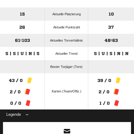
15
10
Aktuelle Platzierung
26
37
Aktuelle Punktzahl
61:103
48:63
Aktuelles Torverhältnis
S | S | U | N | S
S | U | S | N | N
Aktueller Trend
Bester Torjäger (Tore)
43 / 0
39 / 0
Karten (Team/Offiz.)
2 / 0
2 / 0
0 / 0
1 / 0
Legende
ANZEIGE