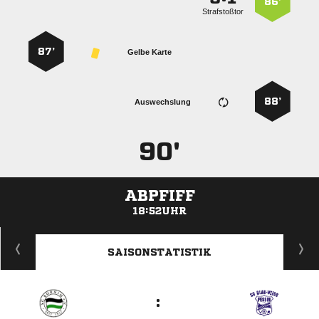
86’
Strafstoßtor
87’
Gelbe Karte
88’
Auswechslung
90'
ABPFIFF
18:52UHR
ANZEIGE
SAISONSTATISTIK
: