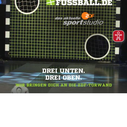
DREI UNTEN.
DREI OBEN.
WIR BRINGEN DICH AN DIE ZDF-TORWAND