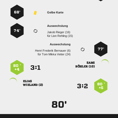
68’
Gelbe Karte
Auswechslung
74’
  
für
  
Auswechslung
77’
   
für
   

80 ’
:


 
+4

80 ’
:


 
+5
80'