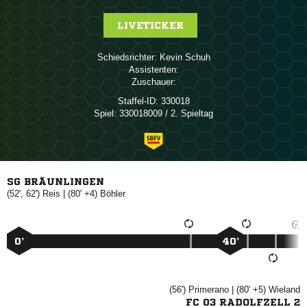
LIVETICKER
Schiedsrichter:
 
Assistenten:
Zuschauer:
Staffel-ID:
330018
Spiel:
330018009 / 2. Spieltag
SG BRÄUNLINGEN
(52', 62')

| (80' +4)

0’
40’
(56')

| (80' +5)

FC 03 RADOLFZELL 2