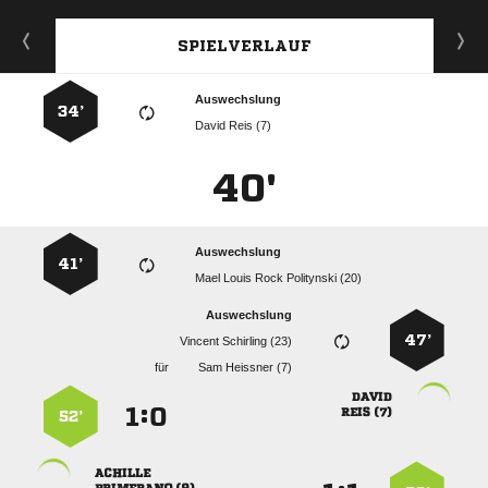
SPIELVERLAUF
Auswechslung
34’
  
40'
Auswechslung
41’
    
Auswechslung
47’
  
für
  

:


 
52’
