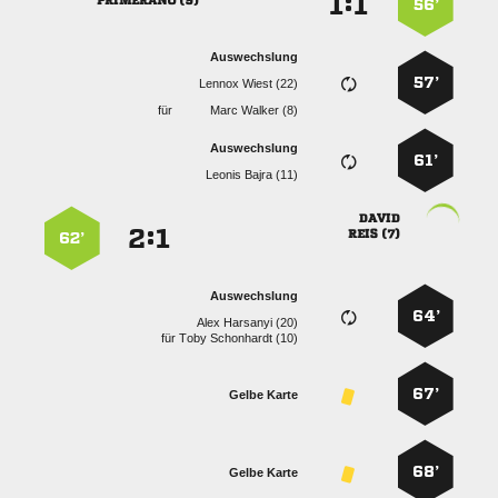
:


 
56’
Auswechslung
57’
  
für
  
Auswechslung
61’
  

:


 
62’
Auswechslung
64’
  
für
  
67’
Gelbe Karte
68’
Gelbe Karte