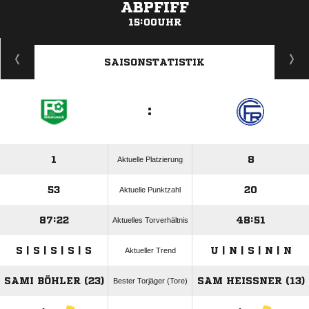
ABPFIFF
15:00UHR
ANZEIGE
SAISONSTATISTIK
:
1
8
Aktuelle Platzierung
53
20
Aktuelle Punktzahl
87:22
48:51
Aktuelles Torverhältnis
S | S | S | S | S
U | N | S | N | N
Aktueller Trend
SAMI BÖHLER (23)
SAM HEISSNER (13)
Bester Torjäger (Tore)