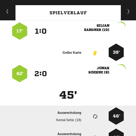
SPIELVERLAUF

:


 
17’
39’
Gelbe Karte

:


 
42’
45'
Auswechslung
46’
  
Auswechslung