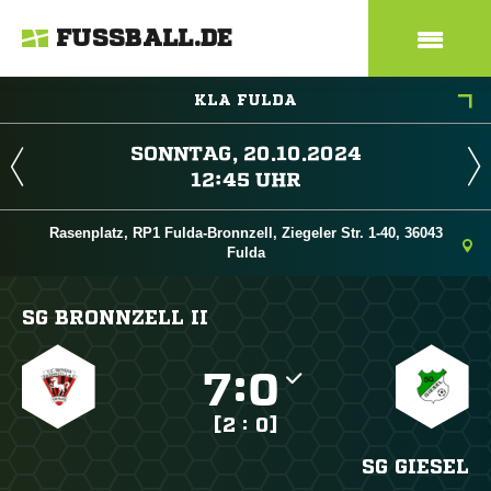
FUSSBALL.DE
KLA FULDA
 
 
Rasenplatz, RP1 Fulda-Bronnzell, Ziegeler Str. 1-40, 36043
Fulda
SG BRONNZELL II

:

[2 : 0]
SG GIESEL