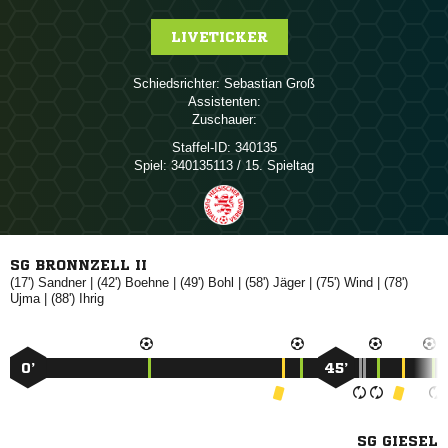
LIVETICKER
Schiedsrichter:
 
Assistenten:
Zuschauer:
Staffel-ID:
340135
Spiel:
340135113 / 15. Spieltag
SG BRONNZELL II
(17')

| (42')

| (49')

| (58')

| (75')

| (78')

| (88')

0’
45’
SG GIESEL