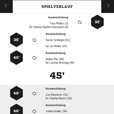
SPIELVERLAUF
Auswechslung
33’
  
für
   
Auswechslung
35’
  
für
  
Auswechslung
40’
  
für
  
45'
Auswechslung
46’
  
für
  
Auswechslung
46’
  