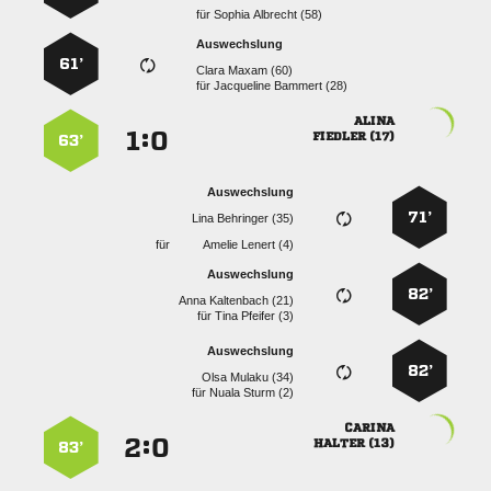
für
  
Auswechslung
61’
  
für
  

:


 
63’
Auswechslung
71’
  
für
  
Auswechslung
82’
  
für
  
Auswechslung
82’
  
für
  

:


 
83’