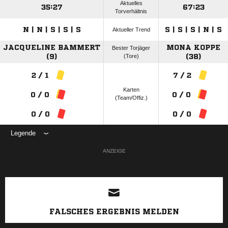
Aktuelles
35:27
67:23
Torverhältnis
N | N | S | S | S
S | S | S | N | S
Aktueller Trend
JACQUELINE BAMMERT
MONA KOPPE
Bester Torjäger
(9)
(Tore)
(38)
2 / 1
7 / 2
Karten
0 / 0
0 / 0
(Team/Offiz.)
0 / 0
0 / 0
Legende
ANZEIGE
FALSCHES ERGEBNIS MELDEN