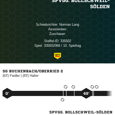
SPVGG. BOLLSCHWEIL-
SÖLDEN
Schiedsrichter:
 
Assistenten:
Zuschauer:
Staffel-ID:
335502
Spiel:
335502068 / 10. Spieltag
SG BUCHENBACH/OBERRIED 2
(63')

| (83')

0’
45’
SPVGG. BOLLSCHWEIL-SÖLDEN