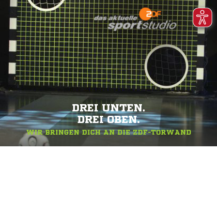
DREI UNTEN.
DREI OBEN.
WIR BRINGEN DICH AN DIE ZDF-TORWAND