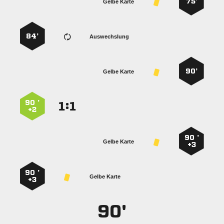
75’
Gelbe Karte
84’
Auswechslung
90’
Gelbe Karte
90 ’
:


+2
90 ’
Gelbe Karte
+3
90 ’
Gelbe Karte
+3
90'