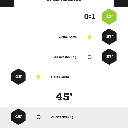
:


12’
27’
Gelbe Karte
37’
Auswechslung
43’
Gelbe Karte
45'
46’
Auswechslung