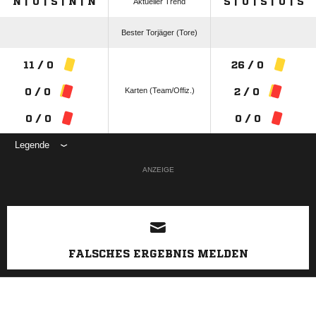
N | U | S | N | N
S | U | S | U | S
Aktueller Trend
Bester Torjäger (Tore)
11 / 0
26 / 0
Karten (Team/Offiz.)
0 / 0
2 / 0
0 / 0
0 / 0
Legende
ANZEIGE
FALSCHES ERGEBNIS MELDEN