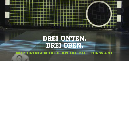
DREI UNTEN.
DREI OBEN.
WIR BRINGEN DICH AN DIE ZDF-TORWAND