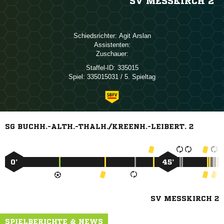
SV MESSKIRCH 2
Schiedsrichter:
 
Assistenten:
Zuschauer:
Staffel-ID:
335015
Spiel:
335015031 / 5. Spieltag
SG BUCHH.-ALTH.-THALH./KREENH.-LEIBERT. 2
0’
45’
SV MESSKIRCH 2
SPIELBERICHTE & NEWS