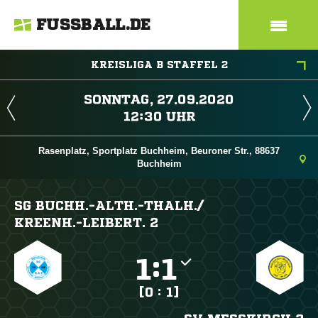
FUSSBALL.DE
KREISLIGA B STAFFEL 2
 
 
Rasenplatz, Sportplatz Buchheim, Beuroner Str., 88637
Buchheim
SG BUCHH.-ALTH.-THALH./​
KREENH.-LEIBERT. 2

:

[0 : 1]