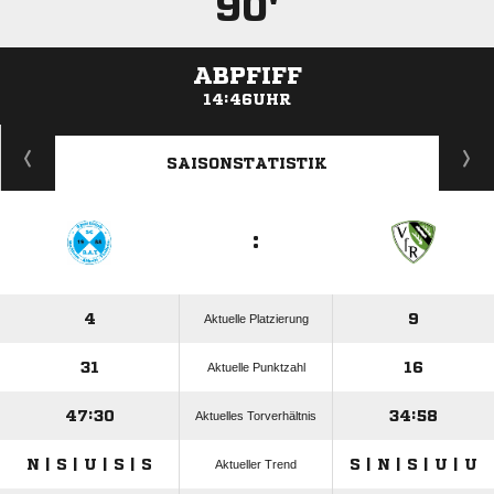
90'
ABPFIFF
14:46UHR
ANZEIGE
SAISONSTATISTIK
:
4
9
Aktuelle Platzierung
31
16
Aktuelle Punktzahl
47:30
34:58
Aktuelles Torverhältnis
N | S | U | S | S
S | N | S | U | U
Aktueller Trend