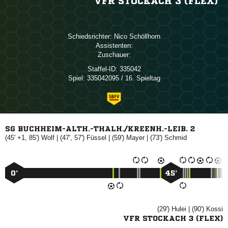
VFR STOCKACH 3 (FLEX)
Schiedsrichter:
 
Assistenten:
Zuschauer:
Staffel-ID:
335042
Spiel:
335042095 / 16. Spieltag
SG BUCHHEIM-ALTH.-THALH./KREENH.-LEIB. 2
(45' +1, 85')

| (47', 57')

| (59')

| (73')

0’
45’
(29')

| (90')

VFR STOCKACH 3 (FLEX)