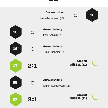
Auswechslung
46’
  
Auswechslung
46’
  
Auswechslung
46’
  

:


 
47’
Auswechslung
55’
  

:


 
57’