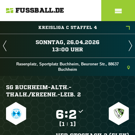
FUSSBALL.DE
KREISLIGA C STAFFEL 4
 
 
Rasenplatz, Sportplatz Buchheim, Beuroner Str., 88637
Buchheim
SG BUCHHEIM-ALTH.-
THALH./​KREENH.-LEIB. 2

:

[1 : 1]