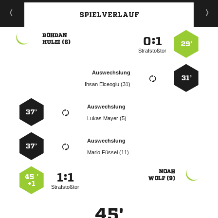
SPIELVERLAUF

:


 
29’
Strafstoßtor
Auswechslung
31’
  
Auswechslung
37’
  
Auswechslung
37’
  

:


45 ’
 
+1
Strafstoßtor
45'