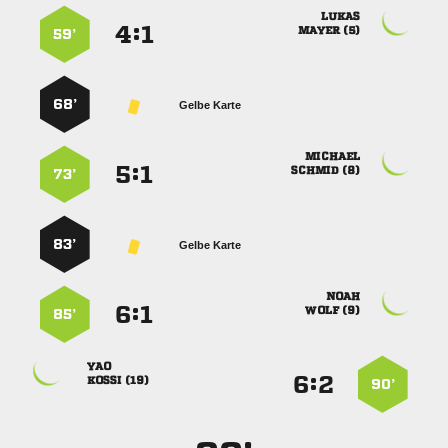

:


 
59’
68’
Gelbe Karte

:


 
73’
83’
Gelbe Karte

:


 
85’

:


 
90’