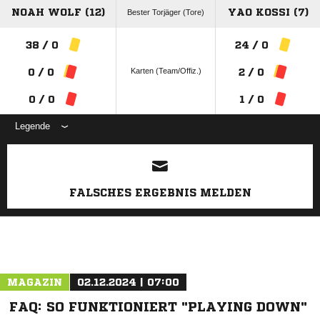
NOAH WOLF (12)
YAO KOSSI (7)
Bester Torjäger (Tore)
38 / 0
24 / 0
Karten (Team/Offiz.)
0 / 0
2 / 0
0 / 0
1 / 0
Legende
ANZEIGE
FALSCHES ERGEBNIS MELDEN
MAGAZIN
02.12.2024 | 07:00
FAQ: SO FUNKTIONIERT "PLAYING DOWN"