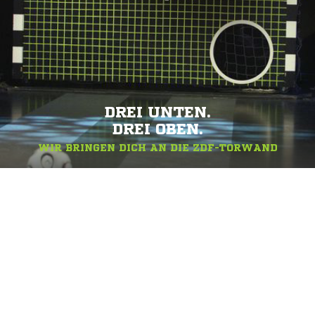
DREI UNTEN.
DREI OBEN.
WIR BRINGEN DICH AN DIE ZDF-TORWAND