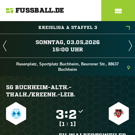
FUSSBALL.DE
KREISLIGA A STAFFEL 3
 
 
Rasenplatz, Sportplatz Buchheim, Beuroner Str., 88637
Buchheim
SG BUCHHEIM-ALTH.-
THALH./​KREENH.-LEIB.

:

[1 : 1]