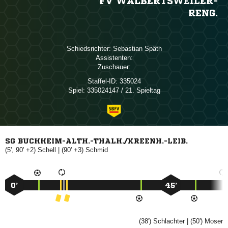
FV WALBERTSWEILER-
RENG.
Schiedsrichter:
 
Assistenten:
Zuschauer:
Staffel-ID:
335024
Spiel:
335024147 / 21. Spieltag
SG BUCHHEIM-ALTH.-THALH./KREENH.-LEIB.
(5', 90' +2)

| (90' +3)

0’
45’
(38')

| (50')
