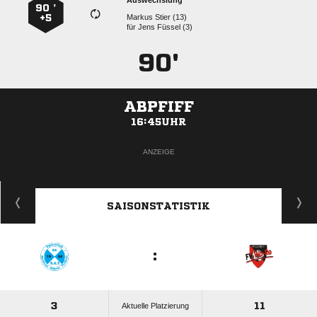
Auswechslung
90 ’
+5
  
für
  
90'
ABPFIFF
16:45UHR
ANZEIGE
SAISONSTATISTIK
:
3
11
Aktuelle Platzierung