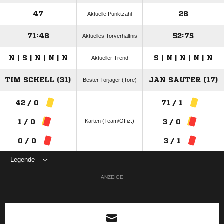
47
28
Aktuelle Punktzahl
71:48
52:75
Aktuelles Torverhältnis
N | S | N | N | N
S | N | N | N | N
Aktueller Trend
TIM SCHELL (31)
JAN SAUTER (17)
Bester Torjäger (Tore)
42 / 0
71 / 1
Karten (Team/Offiz.)
1 / 0
3 / 0
0 / 0
3 / 1
Legende
ANZEIGE