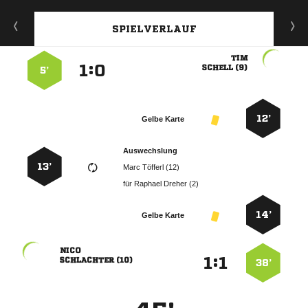
SPIELVERLAUF

:


 
5’
12’
Gelbe Karte
Auswechslung
13’
  
für
  
14’
Gelbe Karte

:


 
38’