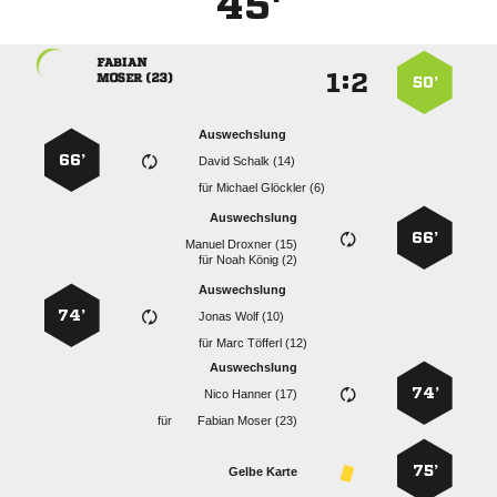
45'

:


 
50’
Auswechslung
66’
  
für
  
Auswechslung
66’
  
für
  
Auswechslung
74’
  
für
  
Auswechslung
74’
  
für
  
75’
Gelbe Karte