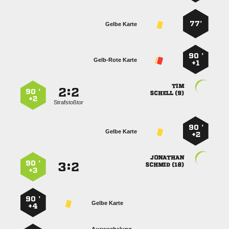
77’
Gelbe Karte
90 ’
Gelb-Rote Karte
+1

:


90 ’
 
+2
Strafstoßtor
90 ’
Gelbe Karte
+2

90 ’
:


 
+3
90 ’
Gelbe Karte
+4