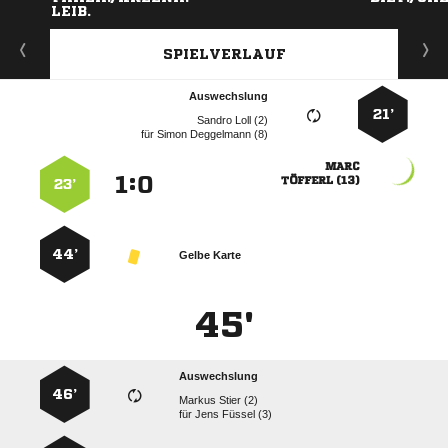
SPIELVERLAUF
Auswechslung
21’
  
für
  

:


 
23’
44’
Gelbe Karte
45'
Auswechslung
46’
  
für
  