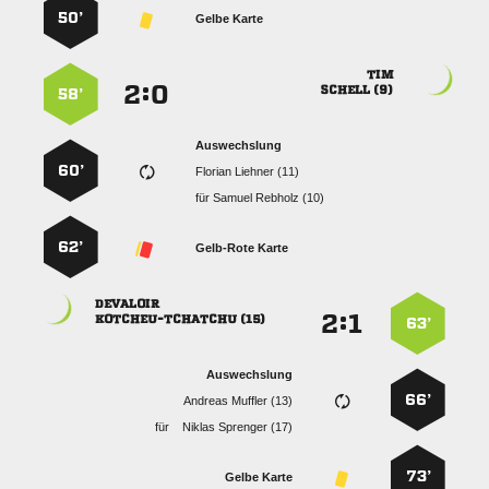
50’
Gelbe Karte

:


 
58’
Auswechslung
60’
  
für
  
62’
Gelb-Rote Karte

:


 
63’
Auswechslung
66’
  
für
  
73’
Gelbe Karte