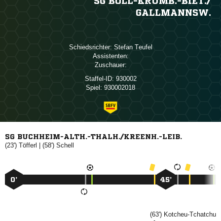
SG BOLL-KRUMB.-BIET./​
GALLMANNSW.
Schiedsrichter:
 
Assistenten:
Zuschauer:
Staffel-ID:
930002
Spiel:
930002018
SG BUCHHEIM-ALTH.-THALH./KREENH.-LEIB.
(23')

| (58')

0’
45’
(63')
