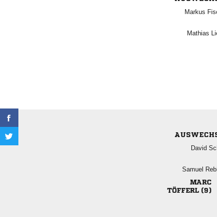
 
 
AUSWECH
 
 

 