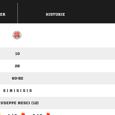
DER
HISTORIE
10
28
60:82
S | N | S | S | S
IUSEPPE NESCI (12)