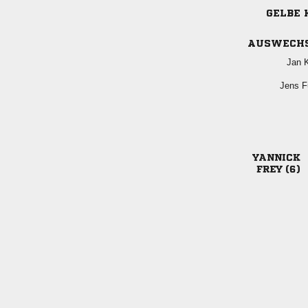
GELBE 
AUSWECH
 
 

 