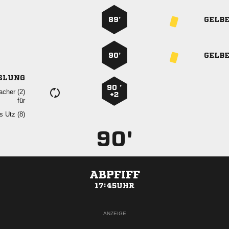
89’
GELB
90’
GELB
SLUNG
90 ’
 
+2
für
  
90'
ABPFIFF
17:45UHR
ANZEIGE