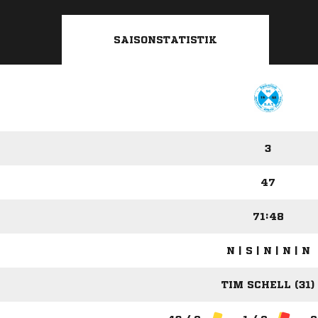
SAISONSTATISTIK
3
47
71:48
N | S | N | N | N
TIM SCHELL (31)