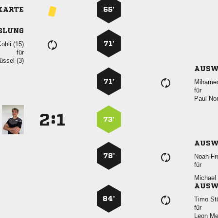
KARTE
65’
SLUNG
71’
 
für
 
AUSW
71’

für
 
:


73’
AUSW
78’

für
 
AUSW
84’
 
für
 