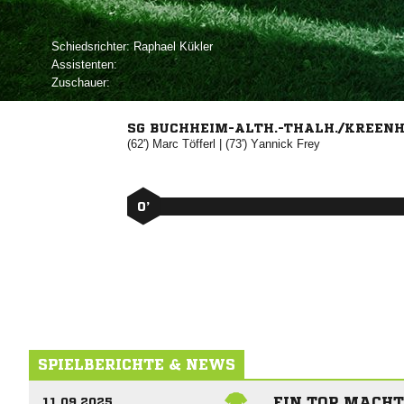
Schiedsrichter:
 
Assistenten:
Zuschauer:
SG BUCHHEIM-ALTH.-THALH./KREENH.
(62')


| (73')


0’
SPIELBERICHTE & NEWS
EIN TOR MACHT
11.09.2025