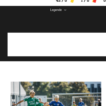
42 / 0
1 / 0
0
Legende