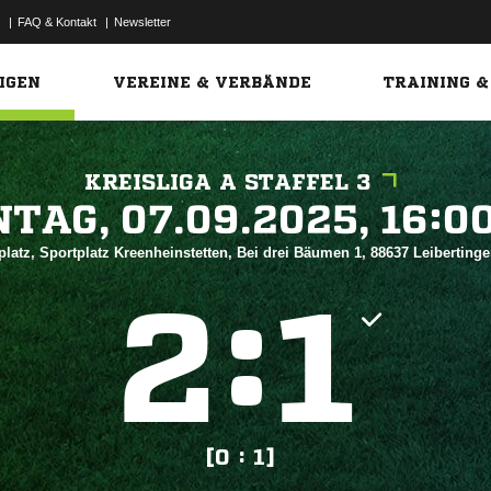
|
FAQ & Kontakt
|
Newsletter
Link
IGEN
VEREINE & VERBÄNDE
TRAINING &
KREISLIGA A STAFFEL 3
 


latz, Sportplatz Kreenheinstetten, Bei drei Bäumen 1, 88637 Leiberting
:


[0 : 1]