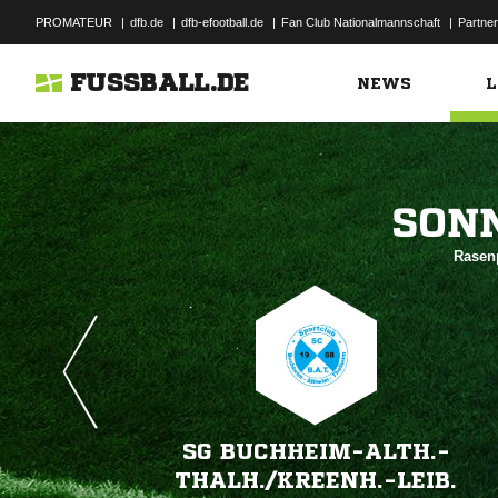
PROMATEUR
|
dfb.de
|
dfb-efootball.de
|
Fan Club Nationalmannschaft
|
Partner
FUSSBALL.DE
NEWS
L

Rasenp
SG BUCHHEIM-ALTH.-
THALH./​KREENH.-LEIB.