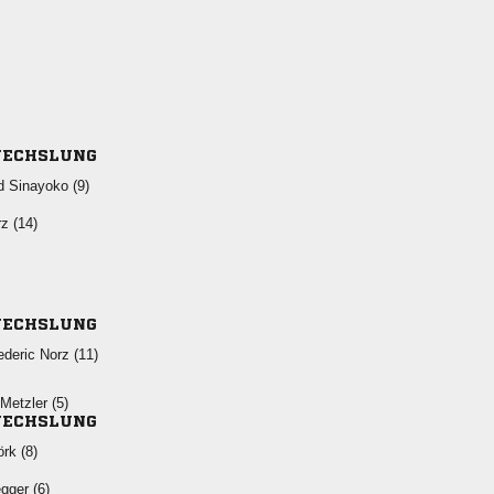
ECHSLUNG
  
 
ECHSLUNG
  
 
ECHSLUNG
 
 