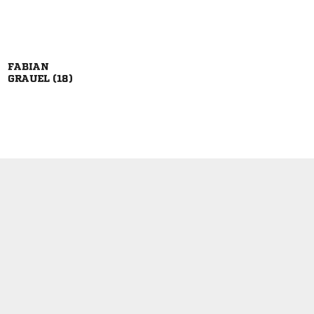

 