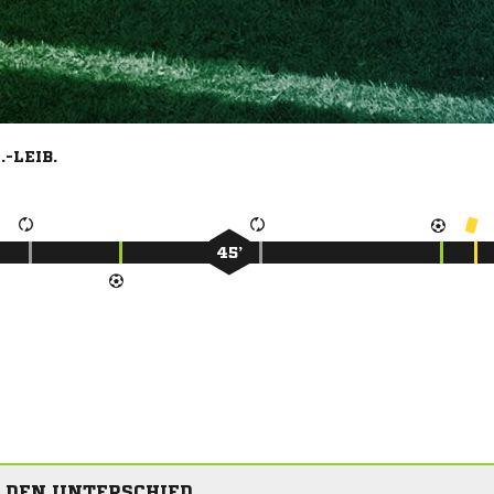
-LEIB.
45’
 DEN UNTERSCHIED