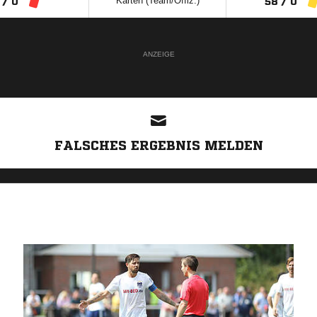
Karten (Team/Offiz.)
 / 0
58 / 0
ANZEIGE
FALSCHES ERGEBNIS MELDEN