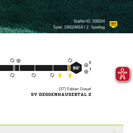
Staffel-ID:
335024
Spiel:
335024014 / 2. Spieltag

90’

(37')


SV DEGGENHAUSERTAL 2