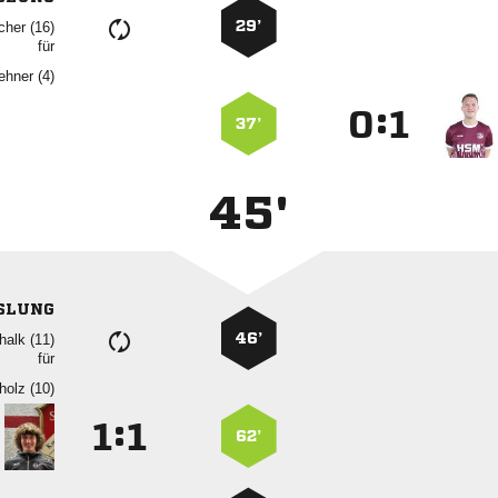
29’
 
für
 
:


37’
45'
SLUNG
46’
 
für
 
:


62’