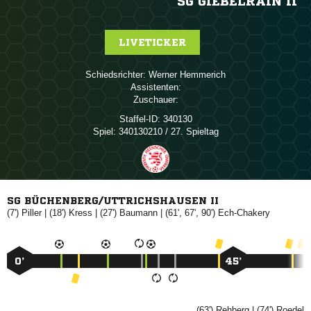
SG GIEBELRAIN II
LIVETICKER
Schiedsrichter:
 
Assistenten:
Zuschauer:
Staffel-ID:
340130
Spiel:
340130210 / 27. Spieltag
SG BÜCHENBERG/UTTRICHSHAUSEN II
(7')

| (18')

| (27')

| (61', 67', 90')

0’
45’
(63')

| (74')
