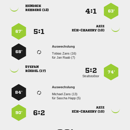

:


 
63’

:


 
67’
Auswechslung
68’
  
für
  

:


 
74’
Strafstoßtor
Auswechslung
84’
  
für
  

:


 
90’