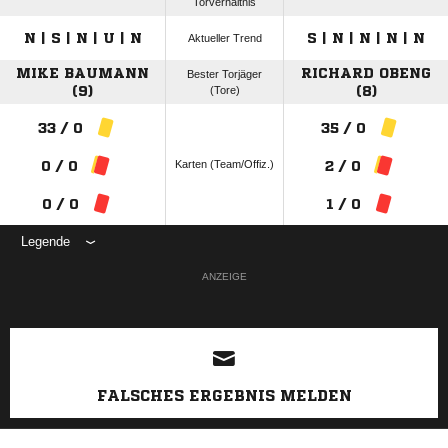
Torverhältnis
N | S | N | U | N
S | N | N | N | N
Aktueller Trend
MIKE BAUMANN
RICHARD OBENG
Bester Torjäger
(9)
(Tore)
(8)
33 / 0
35 / 0
Karten (Team/Offiz.)
0 / 0
2 / 0
0 / 0
1 / 0
Legende
ANZEIGE
FALSCHES ERGEBNIS MELDEN