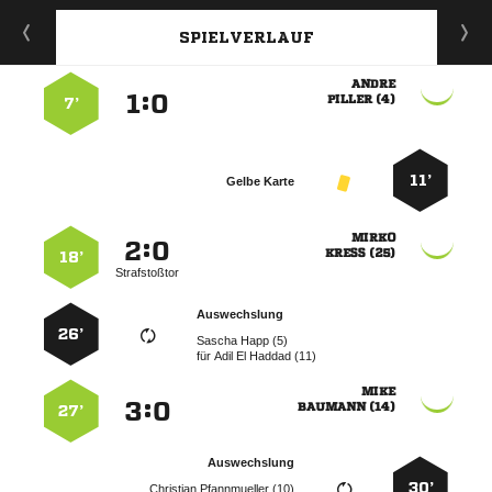
SPIELVERLAUF

:


 
7’
11’
Gelbe Karte

:


 
18’
Strafstoßtor
Auswechslung
26’
  
für
   

:


 
27’
Auswechslung
30’
  