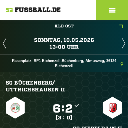
FUSSBALL.DE
KLB OST
 
 
Rasenplatz, RP1 Eichenzell-Büchenberg, Almusweg, 36124
Eichenzell
SG BÜCHENBERG/​
UTTRICHSHAUSEN II

:

[3 : 0]