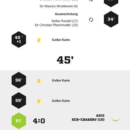
für
  
Auswechslung
34’
  
für
  
45 ’
Gelbe Karte
+1
45'
56’
Gelbe Karte
59’
Gelbe Karte

:


 
61’