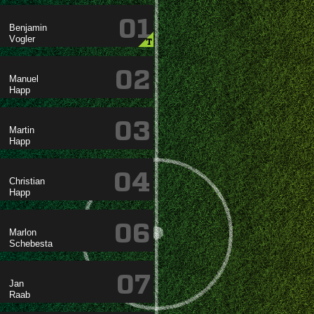
01


T
02


03


04


06


07

