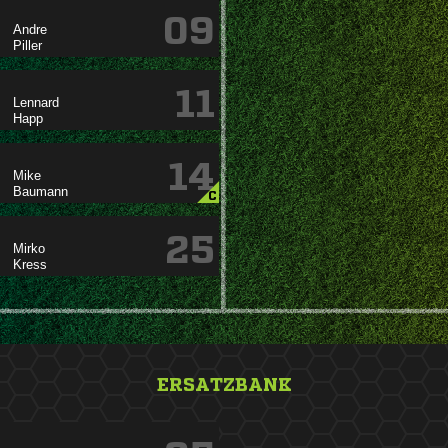
09


11


14


C
25


ERSATZBANK