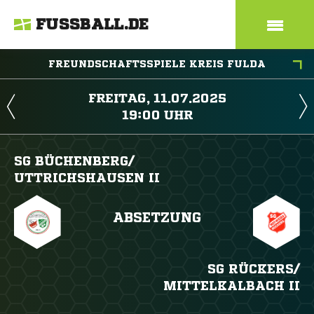
FUSSBALL.DE
FREUNDSCHAFTSSPIELE KREIS FULDA
 
 
SG BÜCHENBERG/​
UTTRICHSHAUSEN II
ABSETZUNG
SG RÜCKERS/​
MITTELKALBACH II