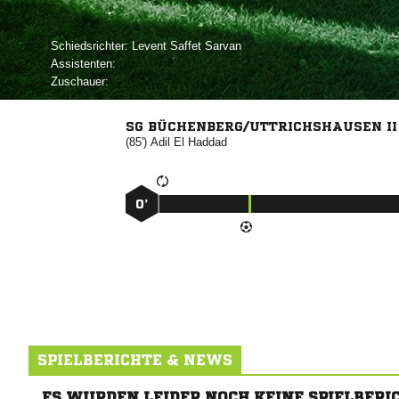
Schiedsrichter:
  
Assistenten:
Zuschauer:
SG BÜCHENBERG/UTTRICHSHAUSEN II
(85')

 
0’
SPIELBERICHTE & NEWS
ES WURDEN LEIDER NOCH KEINE SPIELBERI