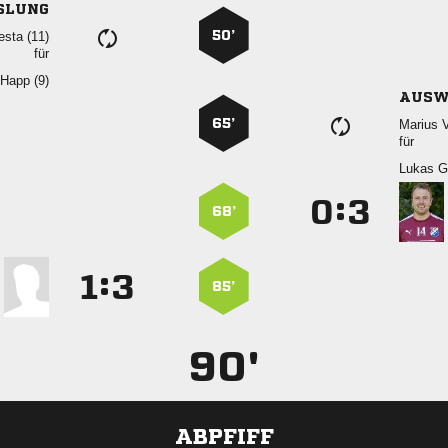
SLUNG
50’
 
für
 
AUSW
65’
 
für
 
:


68’
:


85’
90'
ABPFIFF