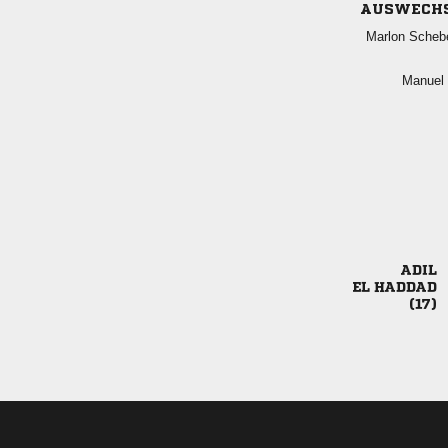
AUSWECH
 
 

 
