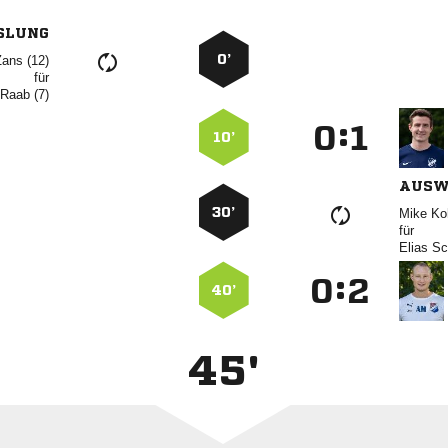
SLUNG
0’
 
für
 
:


10’
AUSW
30’
 
für
 
:


40’
45'