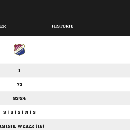
DER
HISTORIE
1
73
83:24
S | S | S | N | S
OMINIK WEBER (18)