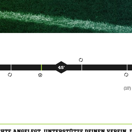
45’
(10'
CHTE ANGELEGT. UNTERSTÜTZE DEINEN VEREIN,