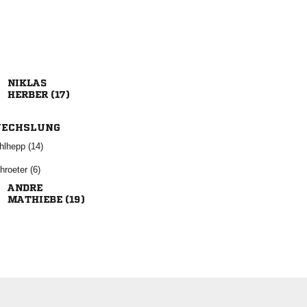

 
ECHSLUNG
 
 

 