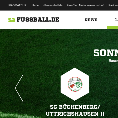
PROMATEUR
|
dfb.de
|
dfb-efootball.de
|
Fan Club Nationalmannschaft
|
Partner
FUSSBALL.DE
NEWS
L

Rasen
SG BÜCHENBERG/​
UTTRICHSHAUSEN II