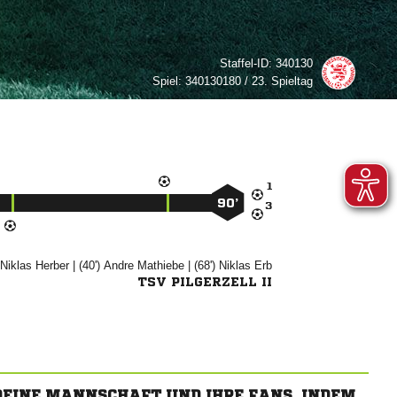
Staffel-ID:
340130
Spiel:
340130180 / 23. Spieltag

90’

)


| (40')


| (68')


TSV PILGERZELL II
 DEINE MANNSCHAFT UND IHRE FANS, INDEM