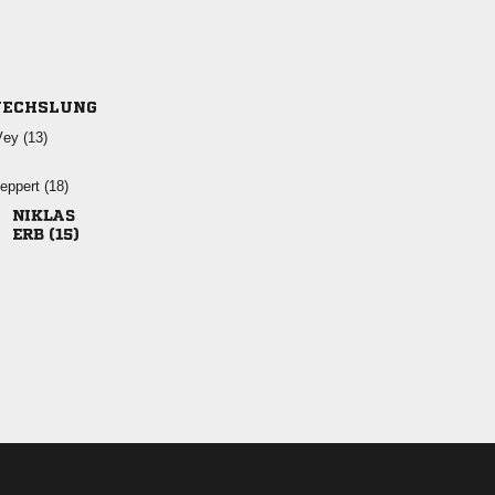
ECHSLUNG
 
 

 