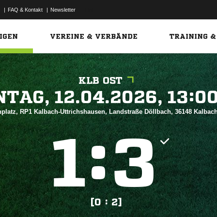
|
FAQ & Kontakt
|
Newsletter
Link
IGEN
VEREINE & VERBÄNDE
TRAINING &
KLB OST
 


platz, RP1 Kalbach-Uttrichshausen, Landstraße Döllbach, 36148 Kalbac
:


[0 : 2]