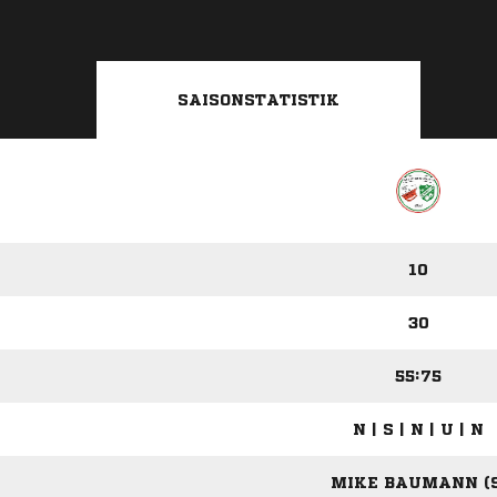
SAISONSTATISTIK
10
30
55:75
N | S | N | U | N
MIKE BAUMANN (9