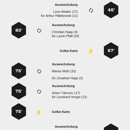
Auswechslung
46’
  
für
  
Auswechslung
60’
  
für
  
67’
Gelbe Karte
Auswechslung
75’
  
für
  
Auswechslung
75’
  
für
  
75’
Gelbe Karte
Auswechslung