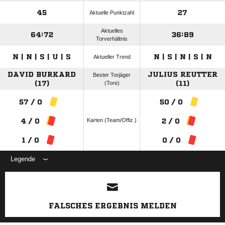
45
27
Aktuelle Punktzahl
Aktuelles
64:72
36:89
Torverhältnis
N | N | S | U | S
N | S | N | S | N
Aktueller Trend
DAVID BURKARD
JULIUS REUTTER
Bester Torjäger
(17)
(Tore)
(11)
57 / 0
50 / 0
Karten (Team/Offiz.)
4 / 0
2 / 0
1 / 0
0 / 0
Legende
ANZEIGE
FALSCHES ERGEBNIS MELDEN