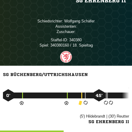
SG EHRENBERG II
Schiedsrichter:
 
Assistenten:
Zuschauer:
Staffel-ID:
340380
Spiel:
340380160 / 18. Spieltag
SG BÜCHENBERG/UTTRICHSHAUSEN
0’
45’
(5')

| (30')

SG EHRENBERG II