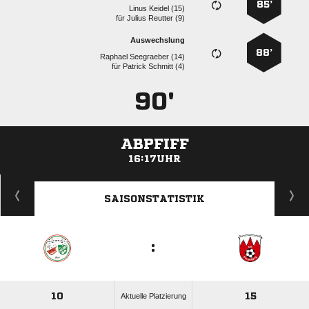
85’
  
für
  
Auswechslung
88’
  
für
  
90'
ABPFIFF
16:17UHR
ANZEIGE
SAISONSTATISTIK
:
10
15
Aktuelle Platzierung