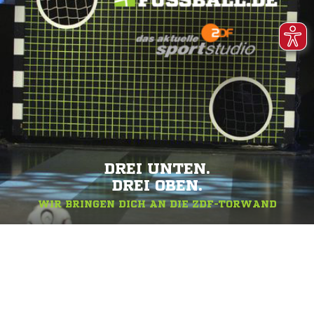
DREI UNTEN.
DREI OBEN.
WIR BRINGEN DICH AN DIE ZDF-TORWAND