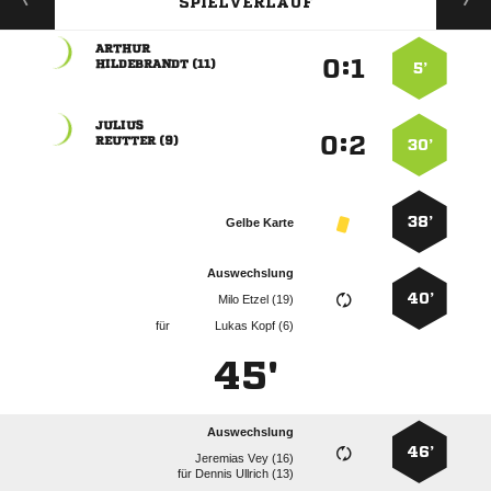
SPIELVERLAUF

:


 
5’

:


 
30’
38’
Gelbe Karte
Auswechslung
40’
  
für
  
45'
Auswechslung
46’
  
für
  