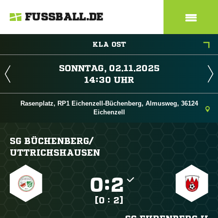
FUSSBALL.DE
KLA OST
 
 
Rasenplatz, RP1 Eichenzell-Büchenberg, Almusweg, 36124
Eichenzell
SG BÜCHENBERG/​
UTTRICHSHAUSEN

:

[0 : 2]