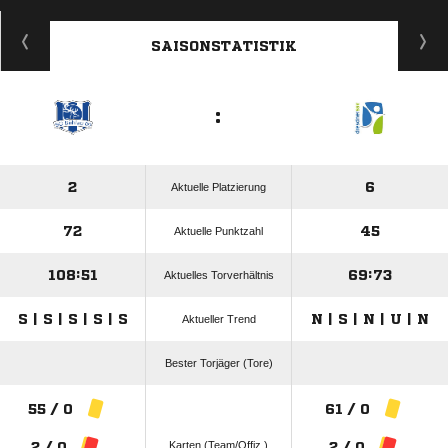
ANZEIGE
SAISONSTATISTIK
:
2
6
Aktuelle Platzierung
72
45
Aktuelle Punktzahl
108:51
69:73
Aktuelles Torverhältnis
S | S | S | S | S
N | S | N | U | N
Aktueller Trend
Bester Torjäger (Tore)
55 / 0
61 / 0
Karten (Team/Offiz.)
2 / 0
2 / 0