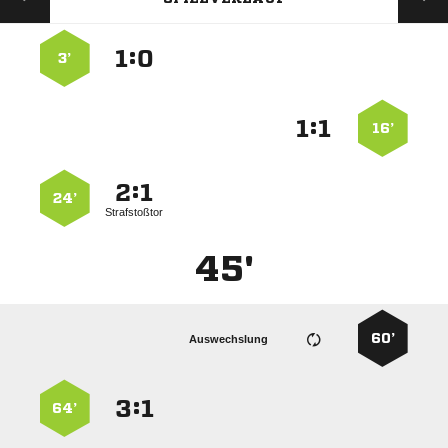
:


3’
:


16’
:


24’
Strafstoßtor
45'
60’
Auswechslung
:


64’