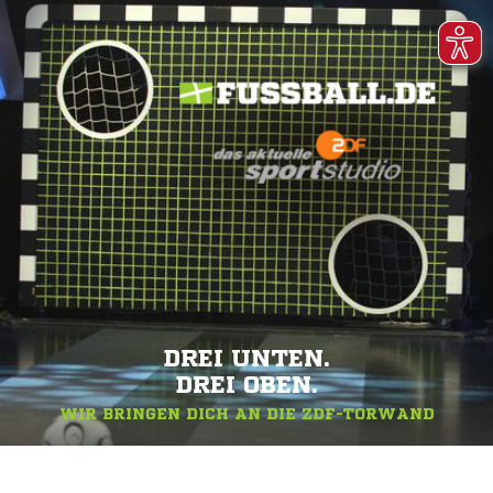
DREI UNTEN.
DREI OBEN.
WIR BRINGEN DICH AN DIE ZDF-TORWAND