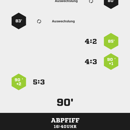
80’
Auswechslung
83’
Auswechslung
:


85’
90 ’
:


+1
90 ’
:


+2
90'
ABPFIFF
16:40UHR