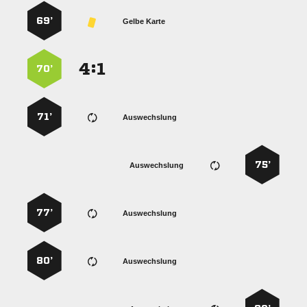
69’
Gelbe Karte
:


70’
71’
Auswechslung
75’
Auswechslung
77’
Auswechslung
80’
Auswechslung