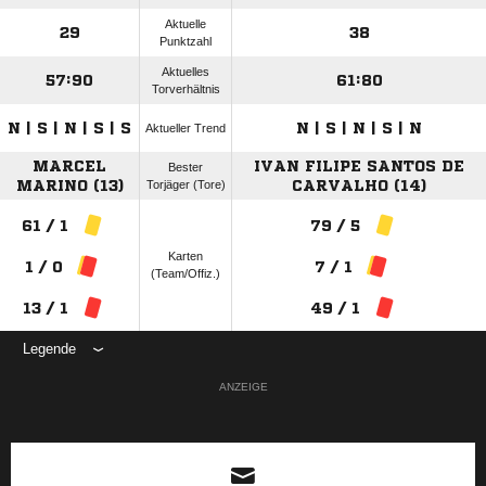
Aktuelle
29
38
Punktzahl
Aktuelles
57:90
61:80
Torverhältnis
N | S | N | S | S
N | S | N | S | N
Aktueller Trend
MARCEL
IVAN FILIPE SANTOS DE
Bester
MARINO (13)
Torjäger (Tore)
CARVALHO (14)
61 / 1
79 / 5
Karten
1 / 0
7 / 1
(Team/Offiz.)
13 / 1
49 / 1
Legende
ANZEIGE