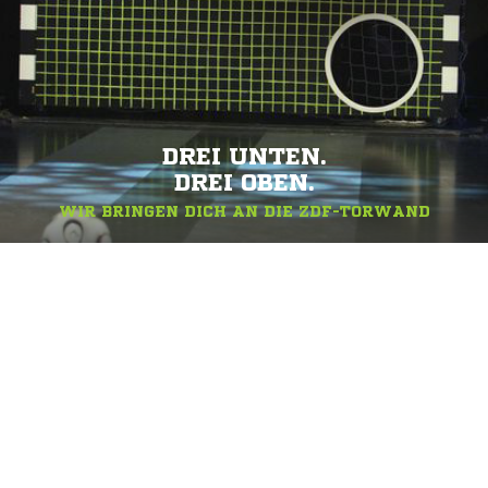
DREI UNTEN.
DREI OBEN.
WIR BRINGEN DICH AN DIE ZDF-TORWAND