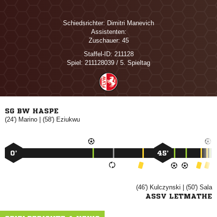
Schiedsrichter:
 
Assistenten:
Zuschauer:
45
Staffel-ID:
211128
Spiel:
211128039 / 5. Spieltag
SG BW HASPE
(24')

| (58')

0’
45’
(46')

| (50')

ASSV LETMATHE