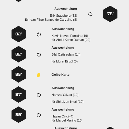
Auswechslung
75’
  
für
     
Auswechslung
82’
   
für
   
Auswechslung
82’
  
für
  
85’
Gelbe Karte
Auswechslung
87’
  
für
  
Auswechslung
89’
  
für
  
Auswechslung