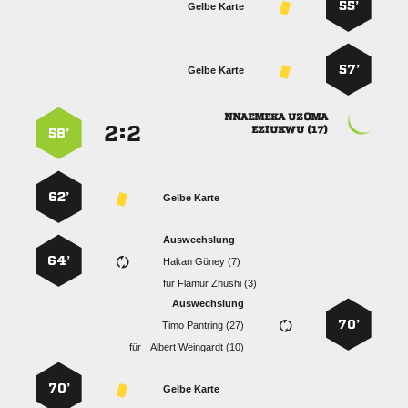
55’
Gelbe Karte
57’
Gelbe Karte
 
:


 
58’
62’
Gelbe Karte
Auswechslung
64’
  
für
  
Auswechslung
70’
  
für
  
70’
Gelbe Karte