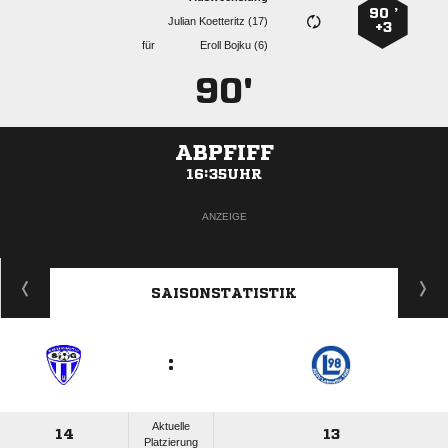
90 ’
  
+3
für
  
90'
ABPFIFF
16:35UHR
ANZEIGE
SAISONSTATISTIK
:
Aktuelle
14
13
Platzierung