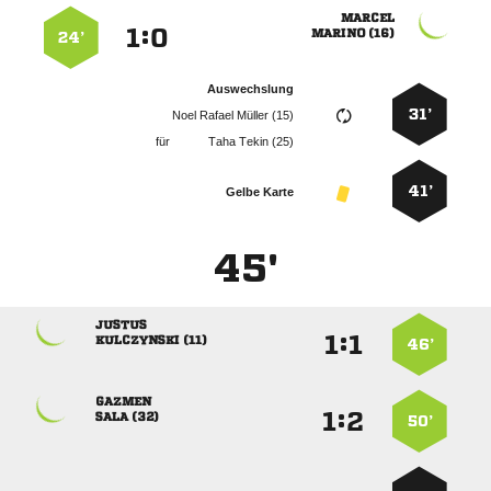

:


 
24’
Auswechslung
31’
   
für
  
41’
Gelbe Karte
45'

:


 
46’

:


 
50’