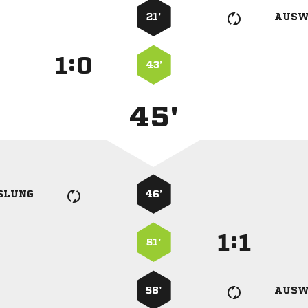
21’
AUSW
:


43’
45'
SLUNG
46’
:


51’
58’
AUSW