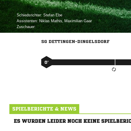
Schiedsrichter:
 
Assistenten:
 
,  
Zuschauer:
SG DETTINGEN-DINGELSDORF
0’
SPIELBERICHTE & NEWS
ES WURDEN LEIDER NOCH KEINE SPIELBERI