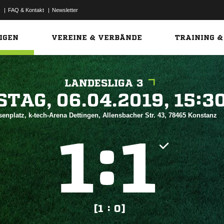
|
FAQ & Kontakt
|
Newsletter
Link
IGEN
VEREINE & VERBÄNDE
TRAINING &
LANDESLIGA 3
 


senplatz, k-tech-Arena Dettingen, Allensbacher Str. 43, 78465 Konstanz
:


[1 : 0]