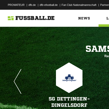
PROMATEUR
|
dfb.de
|
dfb-efootball.de
|
Fan Club Nationalmannschaft
|
Partner
FUSSBALL.DE
NEWS
L

Ra
SG DETTINGEN-
DINGELSDORF