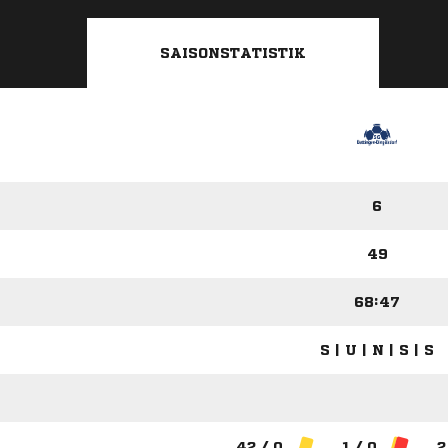
SAISONSTATISTIK
6
49
68:47
S | U | N | S | S
42 / 0
1 / 0
2