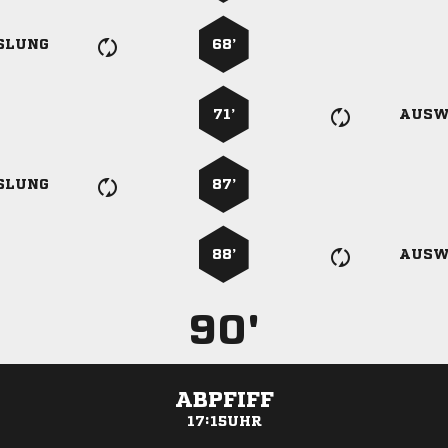
SLUNG
68’
71’
AUSW
SLUNG
87’
88’
AUSW
90'
ABPFIFF
17:15UHR