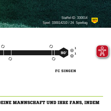
Staffel-ID:
330014
Spiel:
330014210 / 24. Spieltag

90’

FC SINGEN
 DEINE MANNSCHAFT UND IHRE FANS, INDEM