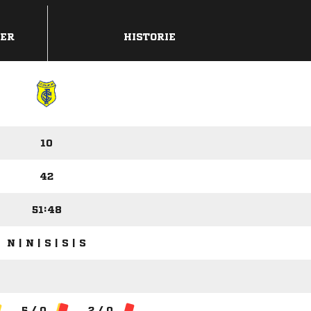
DER
HISTORIE
10
42
51:48
N | N | S | S | S
5 / 0
2 / 0