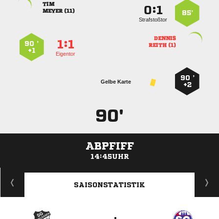

:


 
85’
Strafstoßtor

:


90 ’
 
+1
Eigentor
90 ’
Gelbe Karte
+2
90'
ABPFIFF
14:45UHR
ANZEIGE
SAISONSTATISTIK