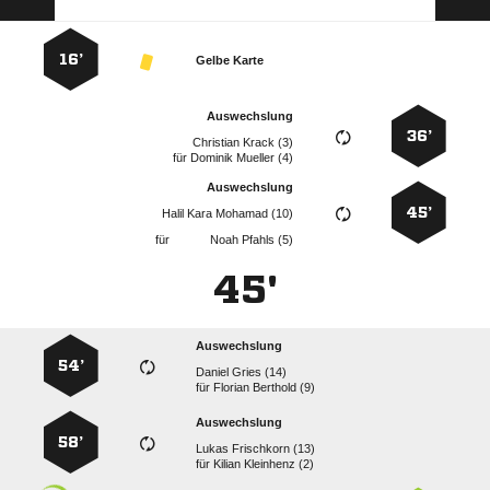
16’
Gelbe Karte
Auswechslung
36’
  
für
  
Auswechslung
45’
   
für
  
45'
Auswechslung
54’
  
für
  
Auswechslung
58’
  
für
  