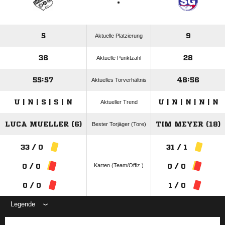
:
5
9
Aktuelle Platzierung
36
28
Aktuelle Punktzahl
55:57
48:56
Aktuelles Torverhältnis
U | N | S | S | N
U | N | N | N | N
Aktueller Trend
LUCA MUELLER (6)
TIM MEYER (18)
Bester Torjäger (Tore)
33 / 0
31 / 1
Karten (Team/Offiz.)
0 / 0
0 / 0
0 / 0
1 / 0
Legende
ANZEIGE