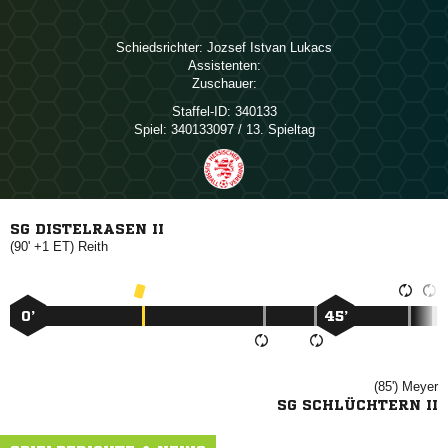
Schiedsrichter:
  
Assistenten:
Zuschauer:
Staffel-ID:
340133
Spiel:
340133097 / 13. Spieltag
SG DISTELRASEN II
(90' +1 ET)

0’
45’
(85')

SG SCHLÜCHTERN II