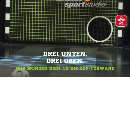
DREI UNTEN.
DREI OBEN.
WIR BRINGEN DICH AN DIE ZDF-TORWAND