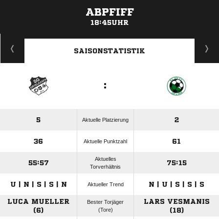
ABPFIFF
18:45UHR
ANZEIGE
SAISONSTATISTIK
:
5
2
Aktuelle Platzierung
36
61
Aktuelle Punktzahl
Aktuelles
55:57
75:15
Torverhältnis
U | N | S | S | N
N | U | S | S | S
Aktueller Trend
LUCA MUELLER
LARS VESMANIS
Bester Torjäger
(6)
(Tore)
(18)