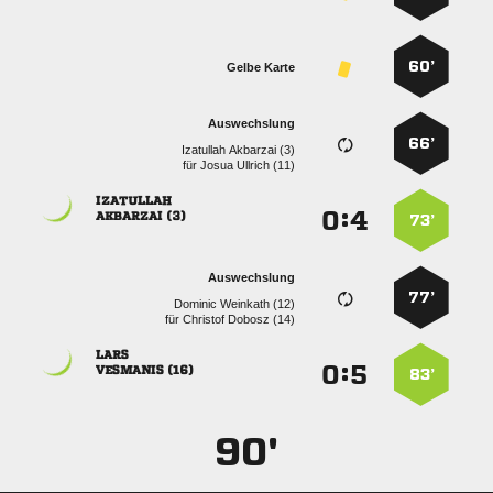
60’
Gelbe Karte
Auswechslung
66’
  
für
  

:


 
73’
Auswechslung
77’
  
für
  

:


 
83’
90'