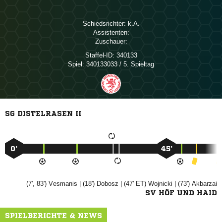
Schiedsrichter:

Assistenten:
Zuschauer:
Staffel-ID:
340133
Spiel:
340133033 / 5. Spieltag
SG DISTELRASEN II
0’
45’
(7', 83')

| (18')

| (47' ET)

| (73')

SV HÖF UND HAID
SPIELBERICHTE & NEWS