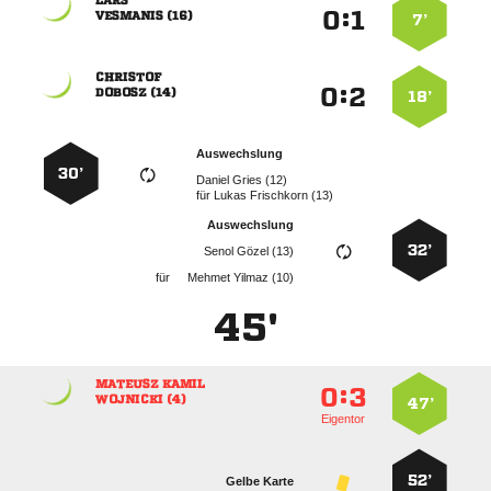

:


 
7’

:


 
18’
Auswechslung
30’
  
für
  
Auswechslung
32’
  
für
  
45'
 
:


 
47’
Eigentor
52’
Gelbe Karte