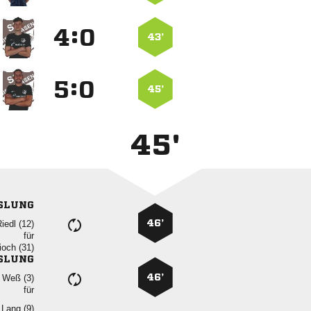
:


43’
:


45’
45'
SLUNG
46’
 
für
 
SLUNG
46’
  
für
 