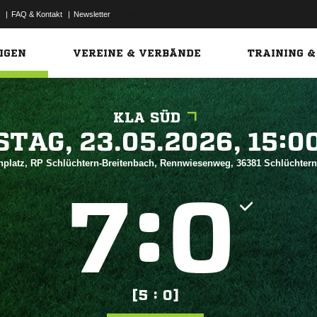
|
FAQ & Kontakt
|
Newsletter
Link
IGEN
VEREINE & VERBÄNDE
TRAINING &
KLA SÜD
 


nplatz, RP Schlüchtern-Breitenbach, Rennwiesenweg, 36381 Schlüchter
:


[5 : 0]