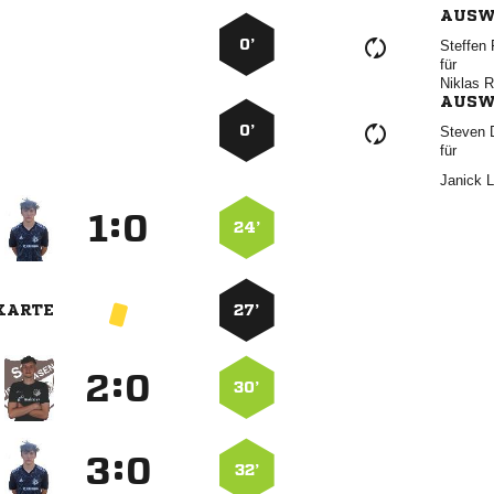
AUSW
0’
 
für
 
AUSW
0’
 
für
 
:


24’
KARTE
27’
:


30’
:


32’