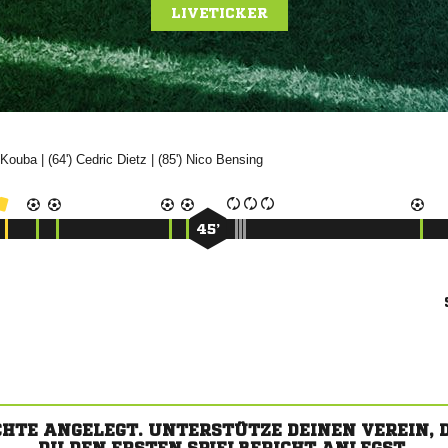
LIVETICKER

| (64')


| (85')


45’
CHTE ANGELEGT. UNTERSTÜTZE DEINEN VEREIN,