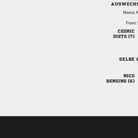
AUSWECH
 
 

 
GELBE 

 