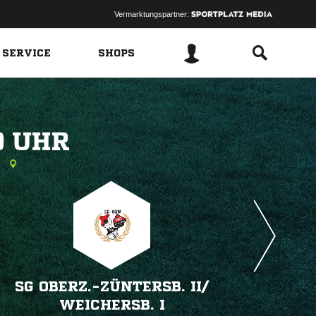
Vermarktungspartner:
 SERVICE
SHOPS
 
n
SG OBERZ.-ZÜNTERSB. II/​
WEICHERSB. I