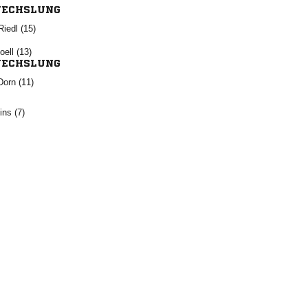
ECHSLUNG
 
 
ECHSLUNG
 
 