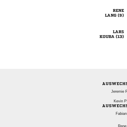

 

 
AUSWECH
 
 
AUSWECH

 