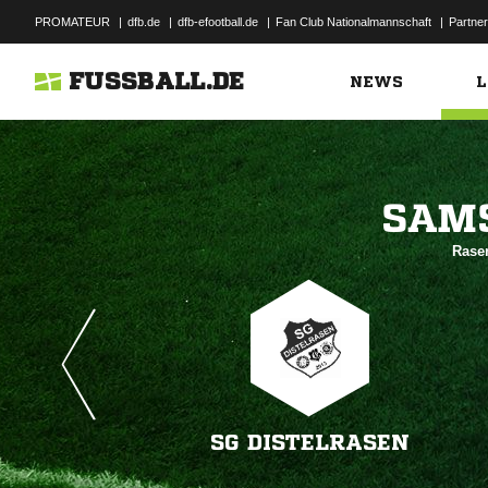
PROMATEUR
|
dfb.de
|
dfb-efootball.de
|
Fan Club Nationalmannschaft
|
Partner
FUSSBALL.DE
NEWS
L

Rase
SG DISTELRASEN