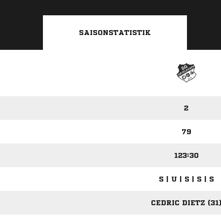
SAISONSTATISTIK
2
79
123:30
S | U | S | S | S
CEDRIC DIETZ (31