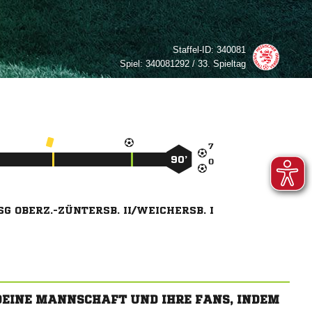
Staffel-ID:
340081
Spiel:
340081292 / 33. Spieltag

90’

SG OBERZ.-ZÜNTERSB. II/WEICHERSB. I
 DEINE MANNSCHAFT UND IHRE FANS, INDEM