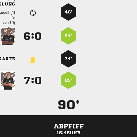
SLUNG
46’
 
für
 
:


64’
KARTE
74’
:


85’
90'
ABPFIFF
16:45UHR