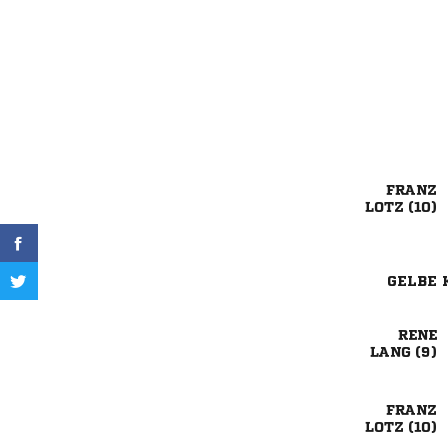

 
GELBE 

 

 