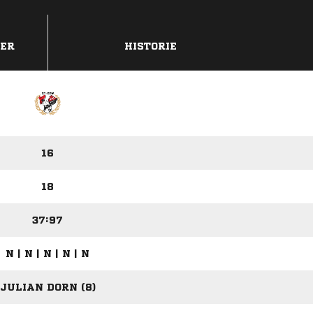
DER
HISTORIE
16
18
37:97
N | N | N | N | N
JULIAN DORN (8)