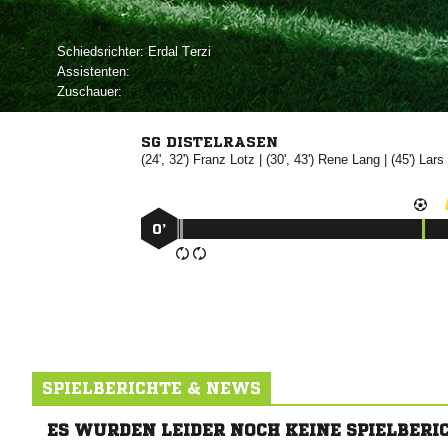
Schiedsrichter:
 
Assistenten:
Zuschauer:
SG DISTELRASEN
(24', 32')


| (30', 43')


| (45')

0’
SPIELBERICHTE & NEWS
ES WURDEN LEIDER NOCH KEINE SPIELBERI