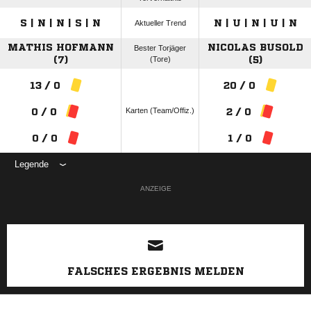
S | N | N | S | N
N | U | N | U | N
Aktueller Trend
MATHIS HOFMANN
NICOLAS BUSOLD
Bester Torjäger
(7)
(Tore)
(5)
13 / 0
20 / 0
Karten (Team/Offiz.)
0 / 0
2 / 0
0 / 0
1 / 0
Legende
ANZEIGE
FALSCHES ERGEBNIS MELDEN