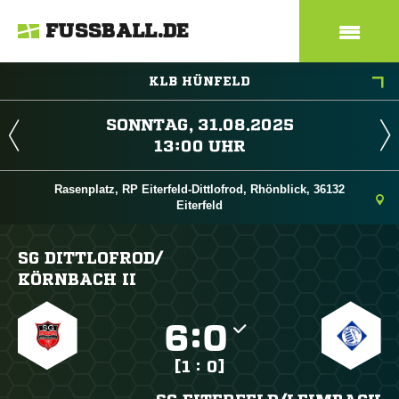
FUSSBALL.DE
KLB HÜNFELD
 
 
Rasenplatz, RP Eiterfeld-Dittlofrod, Rhönblick, 36132
Eiterfeld
SG DITTLOFROD/​
KÖRNBACH II

:

[1 : 0]