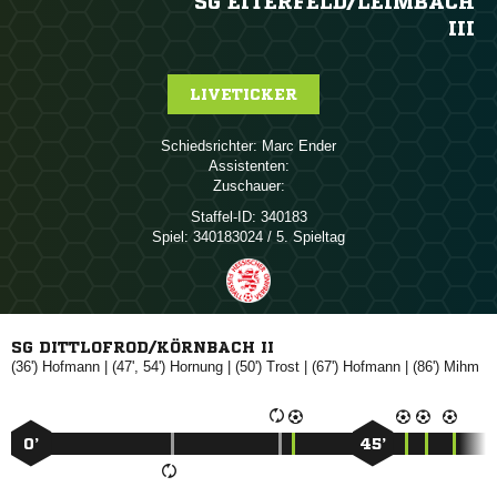
SG EITERFELD/​LEIMBACH
III
LIVETICKER
Schiedsrichter:
 
Assistenten:
Zuschauer:
Staffel-ID:
340183
Spiel:
340183024 / 5. Spieltag
SG DITTLOFROD/KÖRNBACH II
(36')

| (47', 54')

| (50')

| (67')

| (86')

0’
45’