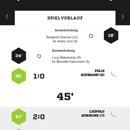
SPIELVERLAUF
Auswechslung
18’
  
für
  
Auswechslung
34’
  
für
  

:


 
36’
45'

:


 
47’