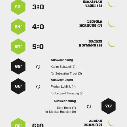

:


 
50’

:


 
54’

:


 
67’
Auswechslung
68’
  
für
  
Auswechslung
68’
  
für
  
Auswechslung
76’
  
für
  

:


 
86’