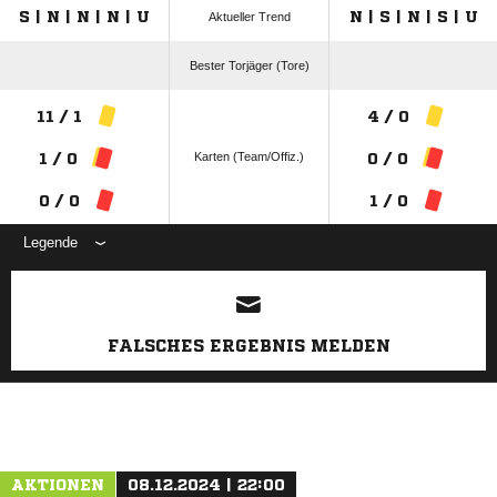
S | N | N | N | U
N | S | N | S | U
Aktueller Trend
Bester Torjäger (Tore)
11 / 1
4 / 0
Karten (Team/Offiz.)
1 / 0
0 / 0
0 / 0
1 / 0
Legende
ANZEIGE
FALSCHES ERGEBNIS MELDEN
AKTIONEN
08.12.2024 | 22:00