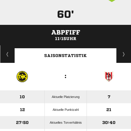
60'
ABPFIFF
11:15UHR
ANZEIGE
SAISONSTATISTIK
:
10
7
Aktuelle Platzierung
12
21
Aktuelle Punktzahl
27:50
30:40
Aktuelles Torverhältnis