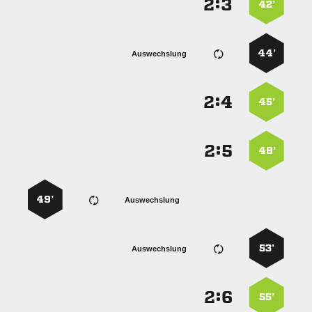
:


42’
44’
Auswechslung
:


45’
:


48’
49’
Auswechslung
53’
Auswechslung
:


55’