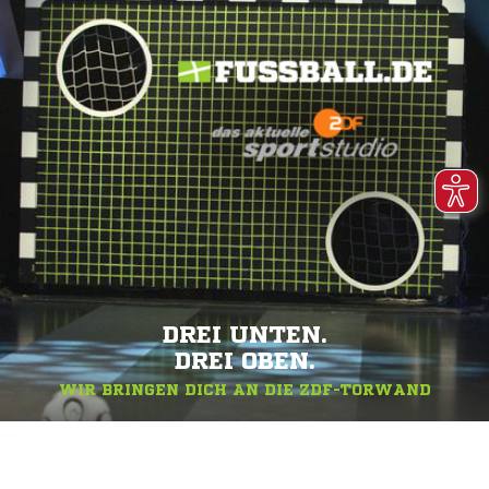
DREI UNTEN.
DREI OBEN.
WIR BRINGEN DICH AN DIE ZDF-TORWAND