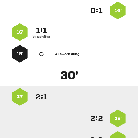
:


14’
:


16’
Strafstoßtor
19’
Auswechslung
30'
:


32’
:


38’