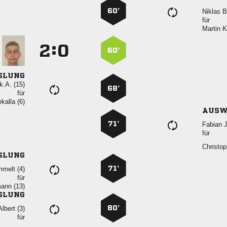
60’
 
für
 
:


60’
SLUNG
k.A. (15)
68’
für
 
AUSW
71’
 
für

SLUNG
71’
 
für
 
SLUNG
80’
 
für