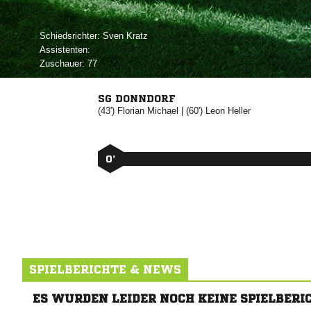
Schiedsrichter:
 
Assistenten:
Zuschauer:
77
SG DONNDORF
(43')


| (60')


0’
SPIELBERICHTE & NEWS
ES WURDEN LEIDER NOCH KEINE SPIELBERI