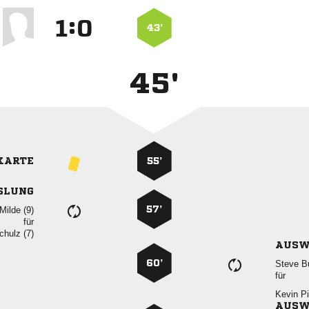
:


43’
45'
KARTE
55’
SLUNG
57’
 
für
 
AUSW
60’
 
für
 
AUSW