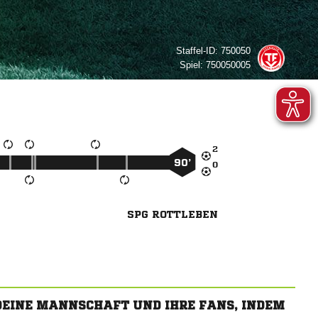
Staffel-ID:
750050
Spiel:
750050005

90’

SPG ROTTLEBEN
 DEINE MANNSCHAFT UND IHRE FANS, INDEM