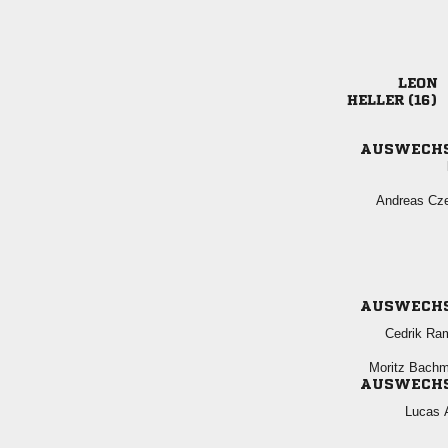

 
AUSWECH
 
AUSWECH
 
 
AUSWECH
 