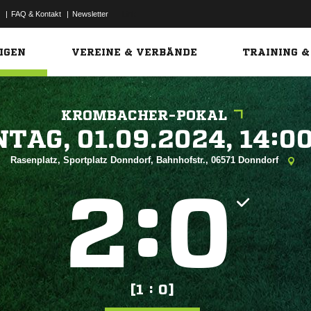
|
FAQ & Kontakt
|
Newsletter
Link
IGEN
VEREINE & VERBÄNDE
TRAINING &
KROMBACHER-POKAL
 


Rasenplatz, Sportplatz Donndorf, Bahnhofstr., 06571 Donndorf
:


[1 : 0]