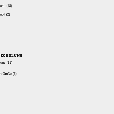
 
 
ECHSLUNG
 
  