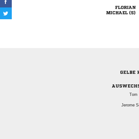

 
GELBE 
AUSWECH
 
 