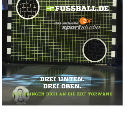
DREI UNTEN.
DREI OBEN.
WIR BRINGEN DICH AN DIE ZDF-TORWAND