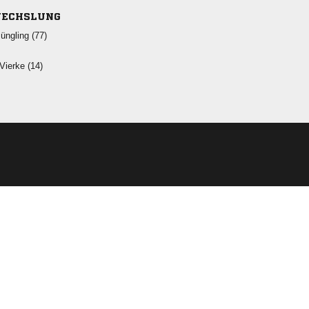
ECHSLUNG
 
 