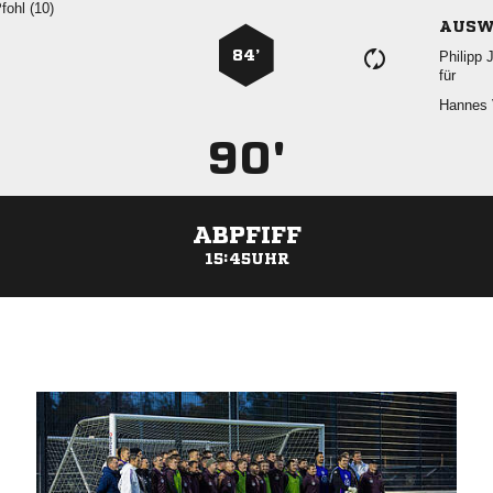
 
AUSW
84’
 
für
 
90'
ABPFIFF
15:45UHR
ANZEIGE