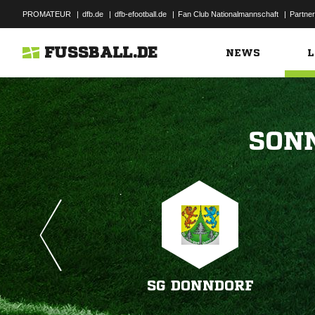
PROMATEUR
|
dfb.de
|
dfb-efootball.de
|
Fan Club Nationalmannschaft
|
Partner
FUSSBALL.DE
NEWS
L

SG DONNDORF