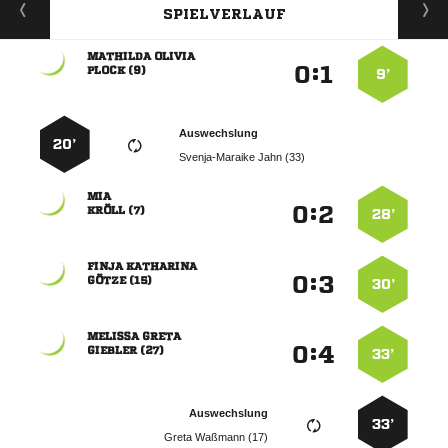
SPIELVERLAUF
 
:


 
9’
Auswechslung
20’
  

:


 
28’
 
:


 
30’
 
:


 
33’
Auswechslung
33’
  