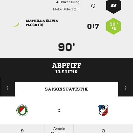
Auswechslung
59’
  
 
90 ’
:


 
+2
90'
ABPFIFF
13:50UHR
ANZEIGE
SAISONSTATISTIK
:
Aktuelle
9
3