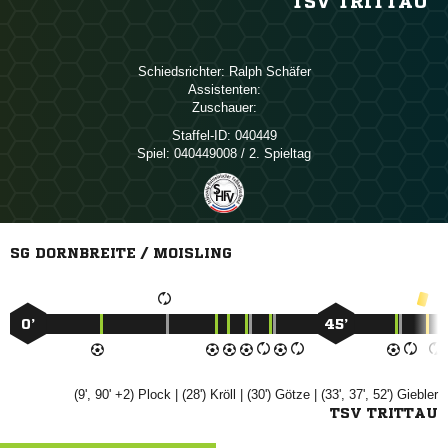
TSV TRITTAU
Schiedsrichter:
 
Assistenten:
Zuschauer:
Staffel-ID:
040449
Spiel:
040449008 / 2. Spieltag
SG DORNBREITE / MOISLING
0’
45’
(9', 90' +2)

| (28')

| (30')

| (33', 37', 52')

TSV TRITTAU