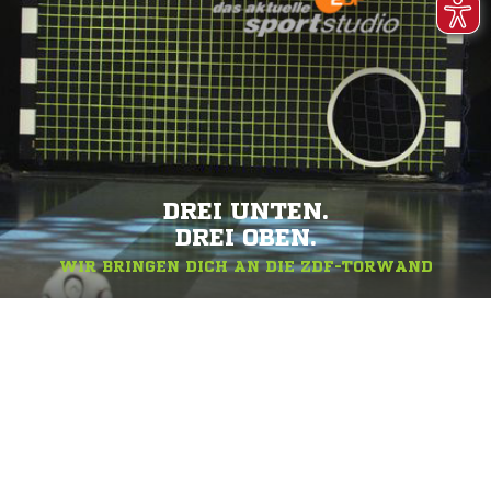
DREI UNTEN.
DREI OBEN.
WIR BRINGEN DICH AN DIE ZDF-TORWAND