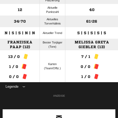
Platzierung
Aktuelle
12
40
Punktzahl
Aktuelles
34:70
61:26
Torverhältnis
N | S | S | N | N
S | S | S | S | S
Aktueller Trend
FRANZISKA
MELISSA GRETA
Bester Torjäger
PAAP (12)
(Tore)
GIEBLER (13)
13 / 0
7 / 1
Karten
1 / 0
0 / 0
(Team/Offiz.)
0 / 0
1 / 0
Legende
ANZEIGE