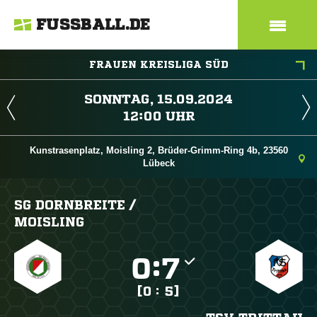
FUSSBALL.DE
FRAUEN KREISLIGA SÜD
 
 
Kunstrasenplatz, Moisling 2, Brüder-Grimm-Ring 4b, 23560
Lübeck
SG DORNBREITE /​
MOISLING

:

[0 : 5]