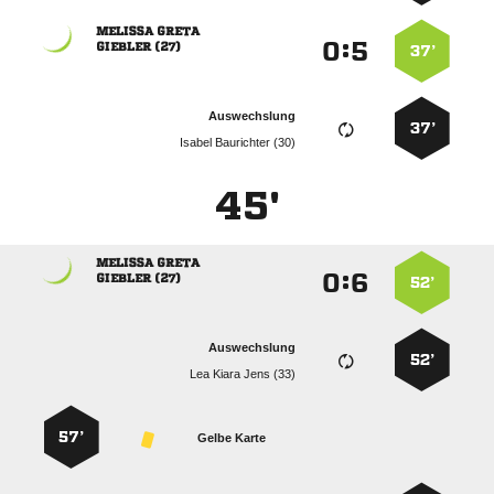
 
:


 
37’
Auswechslung
37’
  
45'
 
:


 
52’
Auswechslung
52’
   
57’
Gelbe Karte