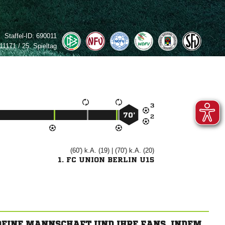
Staffel-ID:
690011
1171 / 25. Spieltag

70’

(60') k.A. (19) | (70') k.A. (20)
1. FC UNION BERLIN U15
 DEINE MANNSCHAFT UND IHRE FANS, INDEM