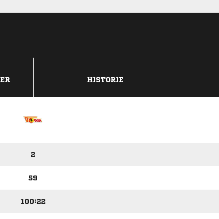
DER
HISTORIE
2
59
100:22