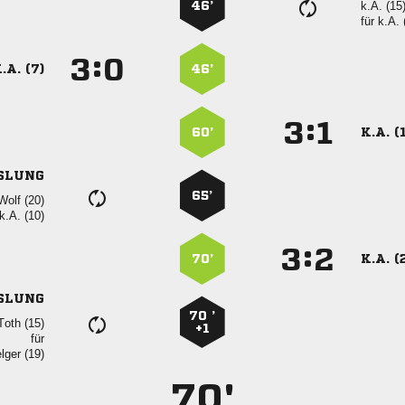
46’
k.A. (15
für
k.A. 
:


.A. (7)
46’
:


60’
K.A. (
SLUNG
65’
 
k.A. (10)
:


70’
K.A. (
SLUNG
70 ’
 
+1
für
 
70'