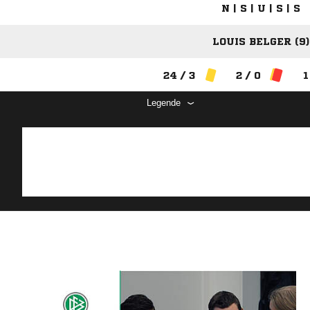
N | S | U | S | S
LOUIS BELGER (9)
24 / 3
2 / 0
1
Legende