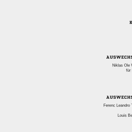
K
AUSWECH
  
für
AUSWECH
  
 