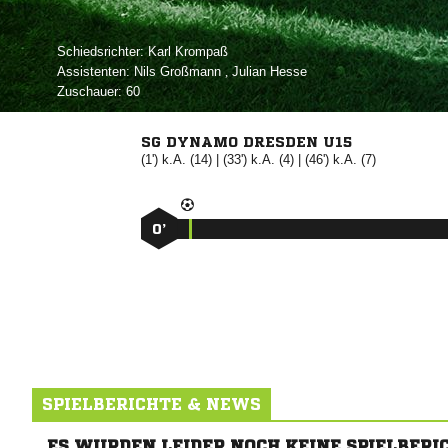
Schiedsrichter:
 
Assistenten:
 
,  
Zuschauer:
60
SG DYNAMO DRESDEN U15
(1') k.A. (14) | (33') k.A. (4) | (46') k.A. (7)
0’
SPIELBERICHTE & NEWS
ES WURDEN LEIDER NOCH KEINE SPIELBERI