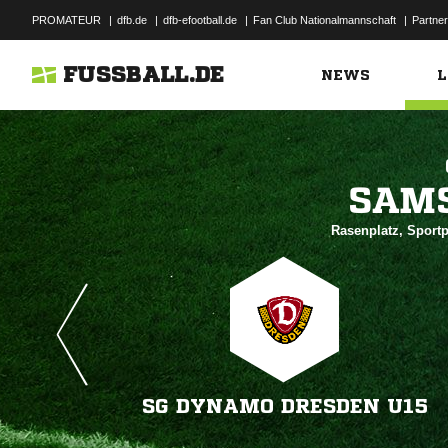
PROMATEUR
|
dfb.de
|
dfb-efootball.de
|
Fan Club Nationalmannschaft
|
Partner
FUSSBALL.DE
NEWS
L

Rasenplatz, Sport
SG DYNAMO DRESDEN U15