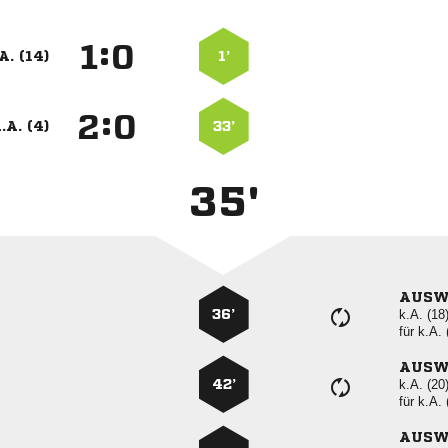
:


A. (14)
1’
:


.A. (4)
33’
35'
AUSW
36’
k.A. (18
für
k.A. 
AUSW
42’
k.A. (20
für
k.A. 
AUSW