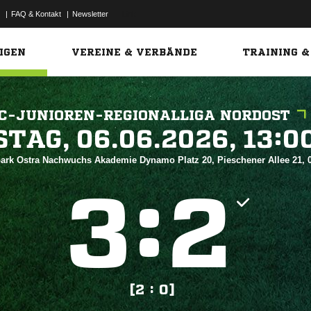
|
FAQ & Kontakt
|
Newsletter
Link
IGEN
VEREINE & VERBÄNDE
TRAINING &
C-JUNIOREN-REGIONALLIGA NORDOST
 


park Ostra Nachwuchs Akademie Dynamo Platz 20, Pieschener Allee 21,
:


[2 : 0]