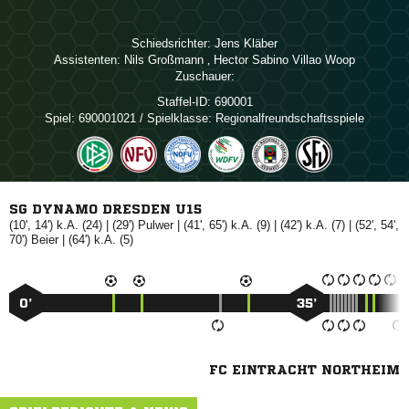
Schiedsrichter:
 
Assistenten:
 
,    
Zuschauer:
Staffel-ID:
690001
Spiel:
690001021 / Spielklasse: Regionalfreundschaftsspiele
SG DYNAMO DRESDEN U15
(10', 14') k.A. (24) | (29')

| (41', 65') k.A. (9) | (42') k.A. (7) | (52', 54',
70')

| (64') k.A. (5)
0’
35’
FC EINTRACHT NORTHEIM