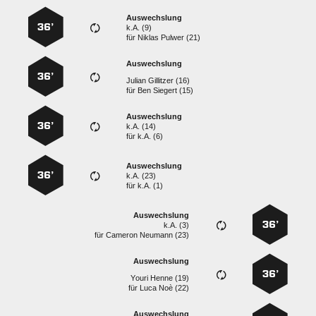
Auswechslung
36’
k.A. (9)
für
  
Auswechslung
36’
  
für
  
Auswechslung
36’
k.A. (14)
für
k.A. (6)
Auswechslung
36’
k.A. (23)
für
k.A. (1)
Auswechslung
36’
k.A. (3)
für
  
Auswechslung
36’
  
für
  
Auswechslung