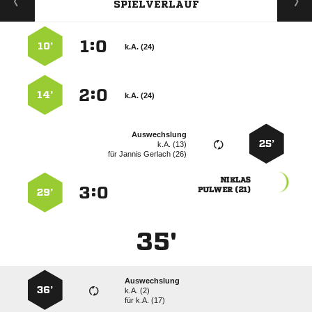
SPIELVERLAUF
:


10’
k.A. (24)
:


14’
k.A. (24)
Auswechslung
25’
k.A. (13)
für
  

:


 
29’
35'
Auswechslung
36’
k.A. (2)
für
k.A. (17)