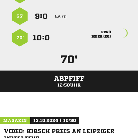
:


65’
k.A. (9)

:


 
70’
70'
ABPFIFF
12:50UHR
ANZEIGE
MAGAZIN
13.10.2024 | 10:30
VIDEO: HIRSCH PREIS AN LEIPZIGER