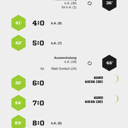
36’
k.A. (30)
für
k.A. (1)
:


41’
k.A. (9)
:


42’
k.A. (7)
Auswechslung
k.A. (18)
46’
für
  

:


 
52’

:


 
54’
:


64’
k.A. (5)