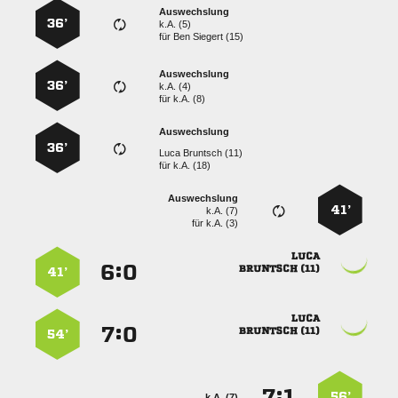
Auswechslung
36’
k.A. (5)
für
  
Auswechslung
36’
k.A. (4)
für
k.A. (8)
Auswechslung
36’
  
für
k.A. (18)
Auswechslung
41’
k.A. (7)
für
k.A. (3)

:


 
41’

:


 
54’
:


56’
k.A. (7)