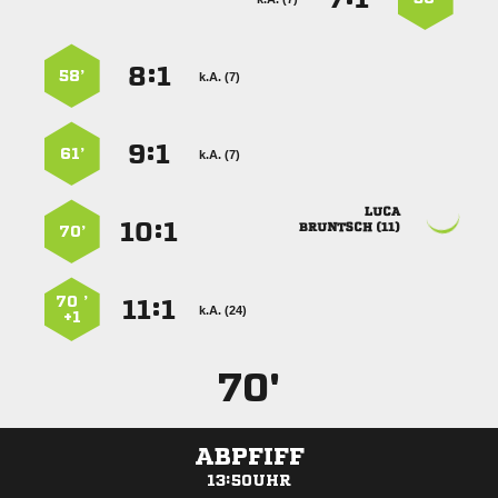
:


58’
k.A. (7)
:


61’
k.A. (7)

:


 
70’
70 ’
:


k.A. (24)
+1
70'
ABPFIFF
13:50UHR