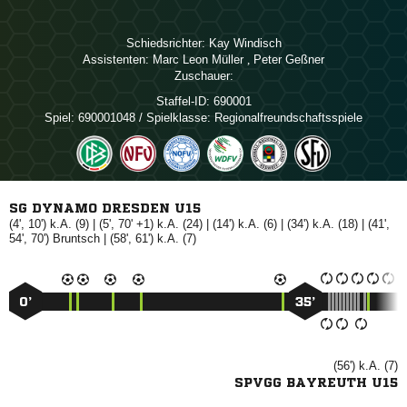
Schiedsrichter:
 
Assistenten:
  
,  
Zuschauer:
Staffel-ID:
690001
Spiel:
690001048 / Spielklasse: Regionalfreundschaftsspiele
SG DYNAMO DRESDEN U15
(4', 10') k.A. (9) | (5', 70' +1) k.A. (24) | (14') k.A. (6) | (34') k.A. (18) | (41',
54', 70')

| (58', 61') k.A. (7)
0’
35’
(56') k.A. (7)
SPVGG BAYREUTH U15