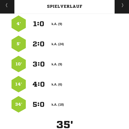
SPIELVERLAUF
:


4’
k.A. (9)
:


5’
k.A. (24)
:


10’
k.A. (9)
:


14’
k.A. (6)
:


34’
k.A. (18)
35'