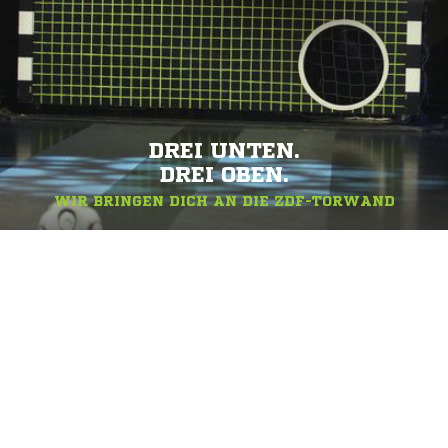
DREI UNTEN.
DREI OBEN.
WIR BRINGEN DICH AN DIE ZDF-TORWAND