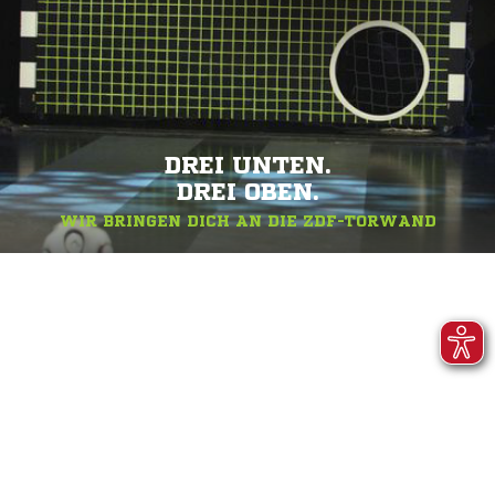
DREI UNTEN.
DREI OBEN.
WIR BRINGEN DICH AN DIE ZDF-TORWAND