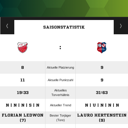
ANZEIGE
SAISONSTATISTIK
:
8
9
Aktuelle Platzierung
11
9
Aktuelle Punktzahl
Aktuelles
19:33
31:63
Torverhältnis
N | N | N | S | N
N | U | N | N | N
Aktueller Trend
FLORIAN LEDWON
LAURO HERTENSTEIN
Bester Torjäger
(7)
(Tore)
(9)