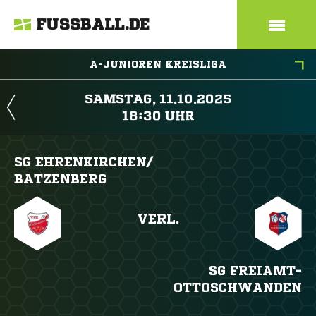
FUSSBALL.DE
A-JUNIOREN KREISLIGA
 
 
SG EHRENKIRCHEN/​
BATZENBERG
VERL.
SG FREIAMT-
OTTOSCHWANDEN