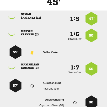
45'

:


 
47’

:


 
50’
Strafstoßtor
55’
Gelbe Karte

:


 
56’
Strafstoßtor
Auswechslung
57’
  
Auswechslung
60’
  