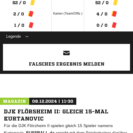
52 / 0
52 / 0
Karten (Team/Offiz.)
2 / 0
4 / 0
1 / 0
0 / 0
Legende
ANZEIGE
FALSCHES ERGEBNIS MELDEN
MAGAZIN
08.12.2024 | 11:30
DJK FLÖRSHEIM II: GLEICH 15-MAL
KURTANOVIC
Für die DJK Flörzheim II spielen gleich 15 Spieler namens
Kurtanovic.
FUSSBALL.de
spricht mit dem Spielertrainer darüber