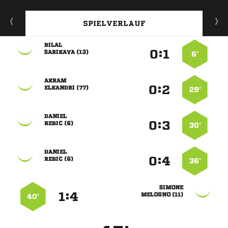
SPIELVERLAUF

:


 
6’

:


 
29’

:


 
30’

:


 
36’

:


 
40’