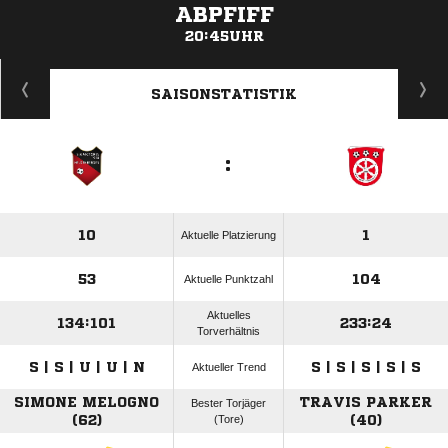
ABPFIFF
20:45UHR
ANZEIGE
SAISONSTATISTIK
:
10
1
Aktuelle Platzierung
53
104
Aktuelle Punktzahl
Aktuelles
134:101
233:24
Torverhältnis
S | S | U | U | N
S | S | S | S | S
Aktueller Trend
SIMONE MELOGNO
TRAVIS PARKER
Bester Torjäger
(62)
(Tore)
(40)