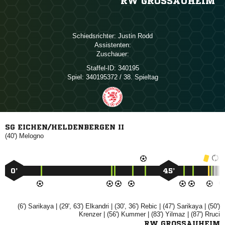
RW GROSSAUHEIM
Schiedsrichter:
 
Assistenten:
Zuschauer:
Staffel-ID:
340195
Spiel:
340195372 / 38. Spieltag
SG EICHEN/HELDENBERGEN II
(40')

0’
45’
(6')

| (29', 63')

| (30', 36')

| (47')

| (50')

| (56')

| (83')

| (87')

RW GROSSAUHEIM