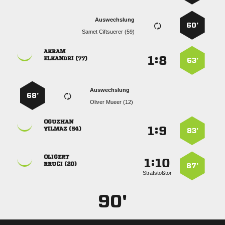
Auswechslung
60’
  

:


 
63’
Auswechslung
68’
  

:


 
83’

:


 
87’
Strafstoßtor
90'