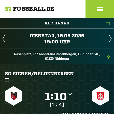
FUSSBALL.DE
KLC HANAU
 
 
Rasenplatz, RP Nidderau-Heldenbergen, Büdinger Str.,
61130 Nidderau
SG EICHEN/​HELDENBERGEN
II

:

[1 : 4]