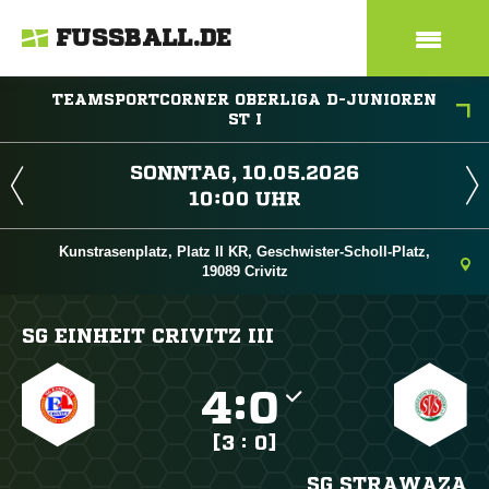
FUSSBALL.DE
TEAMSPORTCORNER OBERLIGA D-JUNIOREN
ST I
 
 
Kunstrasenplatz, Platz II KR, Geschwister-Scholl-Platz,
19089 Crivitz
SG EINHEIT CRIVITZ III

:

[3 : 0]
SG STRAWAZA