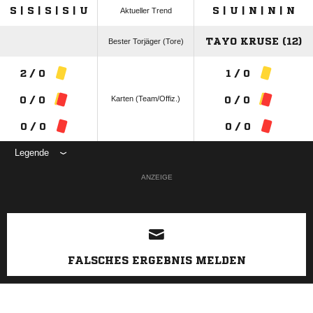
S | S | S | S | U
S | U | N | N | N
Aktueller Trend
TAYO KRUSE (12)
Bester Torjäger (Tore)
2 / 0
1 / 0
Karten (Team/Offiz.)
0 / 0
0 / 0
0 / 0
0 / 0
Legende
ANZEIGE
FALSCHES ERGEBNIS MELDEN