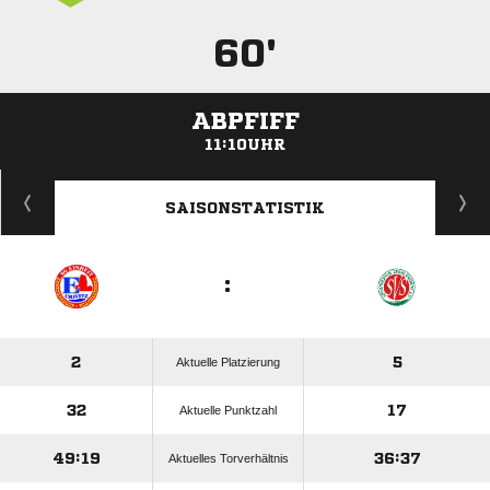
60'
ABPFIFF
11:10UHR
ANZEIGE
SAISONSTATISTIK
:
2
5
Aktuelle Platzierung
32
17
Aktuelle Punktzahl
49:19
36:37
Aktuelles Torverhältnis