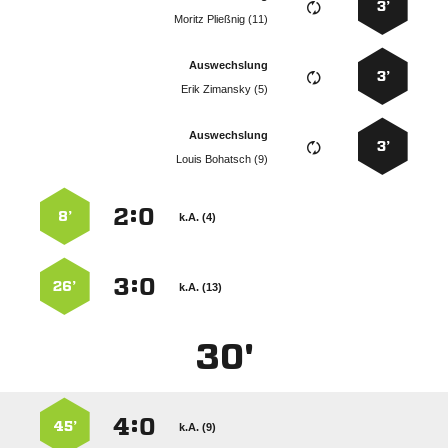
3’
  
Auswechslung
3’
  
Auswechslung
3’
  
:


8’
k.A. (4)
:


26’
k.A. (13)
30'
:


45’
k.A. (9)