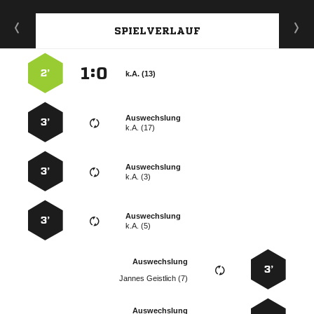
SPIELVERLAUF
:


2’
k.A. (13)
Auswechslung
3’
k.A. (17)
Auswechslung
3’
k.A. (3)
Auswechslung
3’
k.A. (5)
Auswechslung
3’
  
Auswechslung