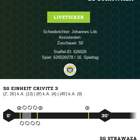
LIVETICKER
Schiedsrichter:
 
Assistenten:
Zuschauer:
50
Staffel-ID:
626026
Spiel:
626026078 / 16. Spieltag
SG EINHEIT CRIVITZ 3
(2', 26') k.A. (13) | (8') k.A. (4) | (45') k.A. (9)
0’
30’
SG STRAWAZA