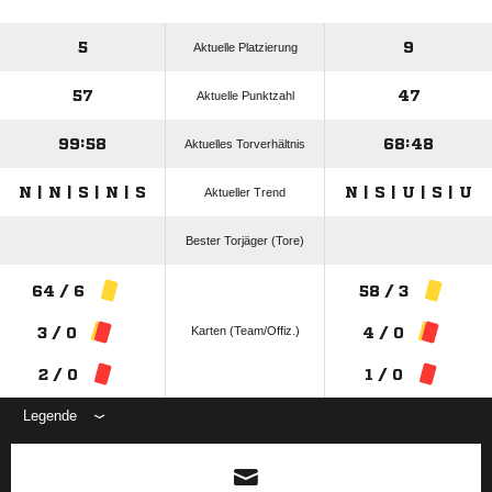
5
9
Aktuelle Platzierung
57
47
Aktuelle Punktzahl
99:58
68:48
Aktuelles Torverhältnis
N | N | S | N | S
N | S | U | S | U
Aktueller Trend
Bester Torjäger (Tore)
64 / 6
58 / 3
Karten (Team/Offiz.)
3 / 0
4 / 0
2 / 0
1 / 0
Legende
ANZEIGE