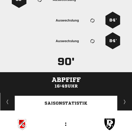
84’
Auswechslung
84’
Auswechslung
90'
ABPFIFF
16:49UHR
ANZEIGE
SAISONSTATISTIK
: