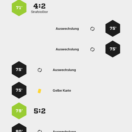
:


71’
Strafstoßtor
75’
Auswechslung
75’
Auswechslung
75’
Auswechslung
75’
Gelbe Karte
:


79’
80’
Auswechslung