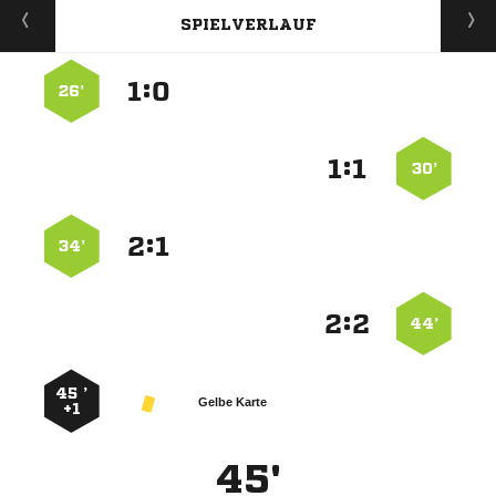
SPIELVERLAUF
:


26’
:


30’
:


34’
:


44’
45 ’
Gelbe Karte
+1
45'