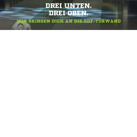
DREI UNTEN.
DREI OBEN.
WIR BRINGEN DICH AN DIE ZDF-TORWAND