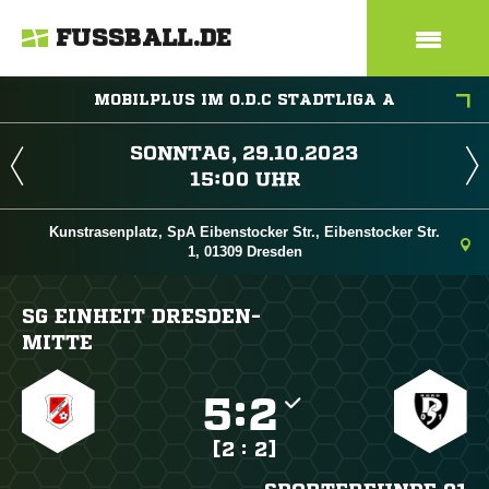
FUSSBALL.DE
MOBILPLUS IM O.D.C STADTLIGA A
 
 
Kunstrasenplatz, SpA Eibenstocker Str., Eibenstocker Str.
1, 01309 Dresden
SG EINHEIT DRESDEN-
MITTE

:

[2 : 2]