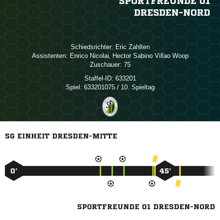
SPORTFREUNDE 01
DRESDEN-NORD
Schiedsrichter:
 
Assistenten:
 
,    
Zuschauer:
75
Staffel-ID:
633201
Spiel:
633201075 / 10. Spieltag
SG EINHEIT DRESDEN-MITTE
0’
45’
SPORTFREUNDE 01 DRESDEN-NORD