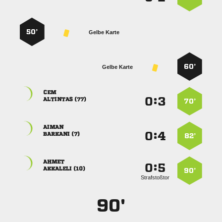
50’
Gelbe Karte
60’
Gelbe Karte

:


 
70’

:


 
82’

:


 
90’
Strafstoßtor
90'