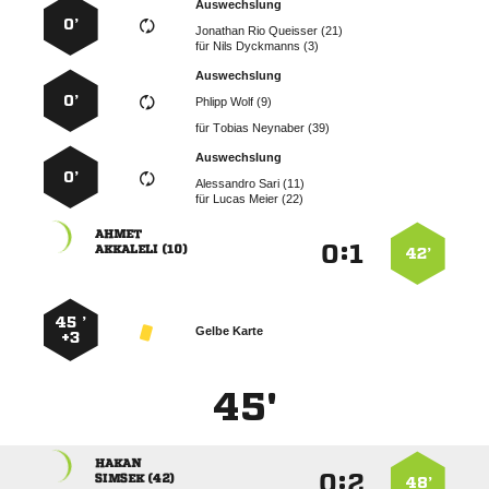
Auswechslung
0’
   
für
  
Auswechslung
0’
  
für
  
Auswechslung
0’
  
für
  

:


 
42’
45 ’
Gelbe Karte
+3
45'

:


 
48’