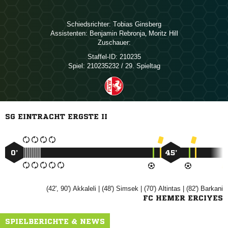
Schiedsrichter:
 
Assistenten:
 
,  
Zuschauer:
Staffel-ID:
210235
Spiel:
210235232 / 29. Spieltag
SG EINTRACHT ERGSTE II
0’
45’
(42', 90')

| (48')

| (70')

| (82')

FC HEMER ERCIYES
SPIELBERICHTE & NEWS