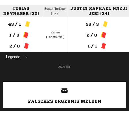
TOBIAS
JUSTIN RAPHAEL NNZJI
Bester Torjäger
NEYNABER (30)
(Tore)
JESI (34)
43 / 1
58 / 3
Karten
1 / 0
2 / 0
(Team/Offiz.)
2 / 0
1 / 1
Legende
ANZEIGE
FALSCHES ERGEBNIS MELDEN