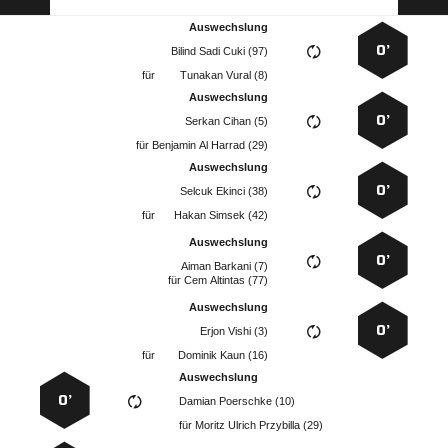
Auswechslung
0’
   
für
  
Auswechslung
0’
  
für
   
Auswechslung
0’
  
für
  
Auswechslung
0’
  
für
  
Auswechslung
0’
  
für
  
Auswechslung
0’
  
für
   