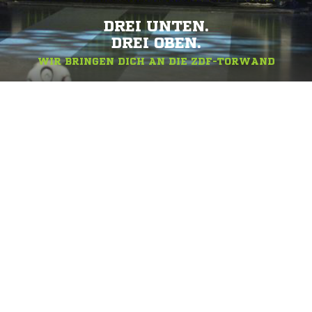
DREI UNTEN.
DREI OBEN.
WIR BRINGEN DICH AN DIE ZDF-TORWAND