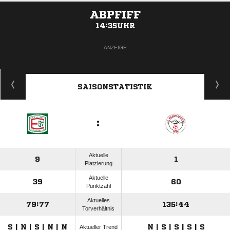
ABPFIFF
14:35UHR
ANZEIGE
SAISONSTATISTIK
:
Aktuelle
9
1
Platzierung
Aktuelle
39
60
Punktzahl
Aktuelles
79:77
135:44
Torverhältnis
S | N | S | N | N
N | S | S | S | S
Aktueller Trend