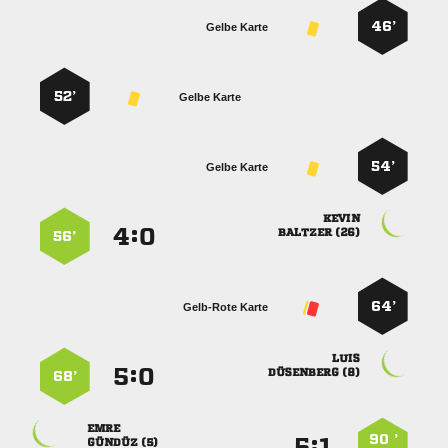
46’
Gelbe Karte
52’
Gelbe Karte
54’
Gelbe Karte

:


 
56’
64’
Gelb-Rote Karte

:


 
68’

90 ’
:


 