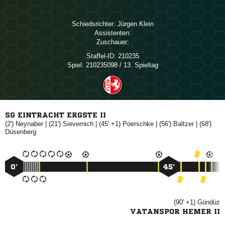
Schiedsrichter:
 
Assistenten:
Zuschauer:
Staffel-ID:
210235
Spiel:
210235098 / 13. Spieltag
SG EINTRACHT ERGSTE II
(2')

| (21')

| (45' +1)

| (56')

| (68')

0’
45’
(90' +1)

VATANSPOR HEMER II