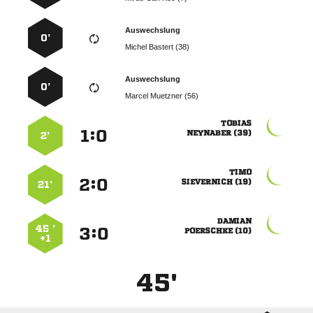
Auswechslung
0’
  
Auswechslung
0’
  

:


 
2’

:


 
21’

45 ’
:


 
+1
45'