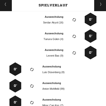
SPIELVERLAUF
Auswechslung
0’
  
Auswechslung
0’
  
Auswechslung
0’
  
Auswechslung
0’
  
Auswechslung
0’
  
Auswechslung
0’
   