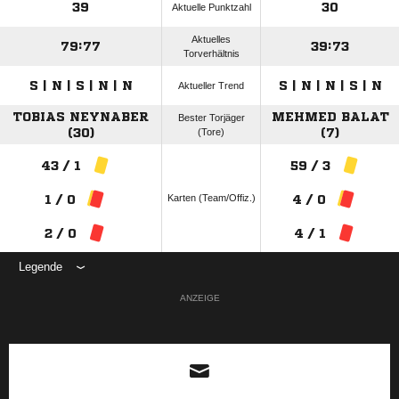
39
30
Aktuelle Punktzahl
Aktuelles
79:77
39:73
Torverhältnis
S | N | S | N | N
S | N | N | S | N
Aktueller Trend
TOBIAS NEYNABER
MEHMED BALAT
Bester Torjäger
(30)
(Tore)
(7)
43 / 1
59 / 3
Karten (Team/Offiz.)
1 / 0
4 / 0
2 / 0
4 / 1
Legende
ANZEIGE