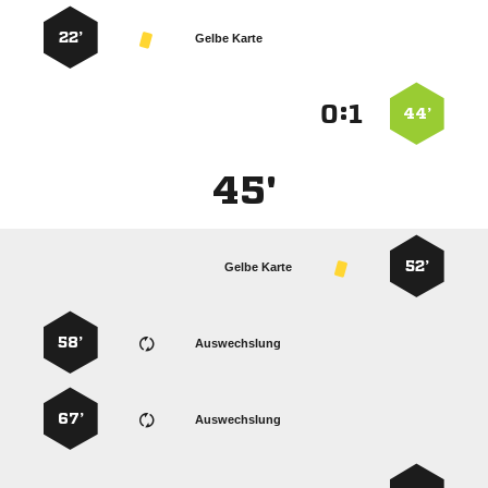
22’
Gelbe Karte
:


44’
45'
52’
Gelbe Karte
58’
Auswechslung
67’
Auswechslung