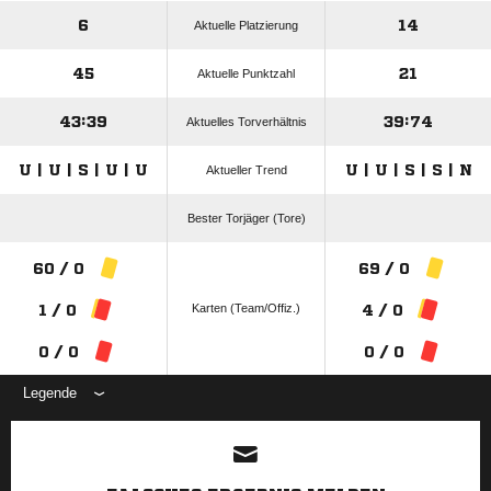
6
14
Aktuelle Platzierung
45
21
Aktuelle Punktzahl
43:39
39:74
Aktuelles Torverhältnis
U | U | S | U | U
U | U | S | S | N
Aktueller Trend
Bester Torjäger (Tore)
60 / 0
69 / 0
Karten (Team/Offiz.)
1 / 0
4 / 0
0 / 0
0 / 0
Legende
ANZEIGE