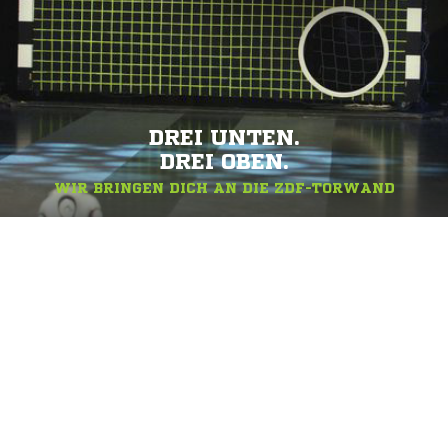
DREI UNTEN.
DREI OBEN.
WIR BRINGEN DICH AN DIE ZDF-TORWAND