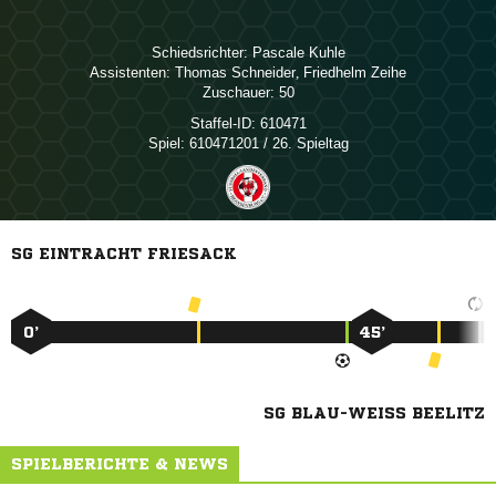
Schiedsrichter:
 
Assistenten:
 
,  
Zuschauer:
50
Staffel-ID:
610471
Spiel:
610471201 / 26. Spieltag
SG EINTRACHT FRIESACK
0’
45’
SG BLAU-WEISS BEELITZ
SPIELBERICHTE & NEWS