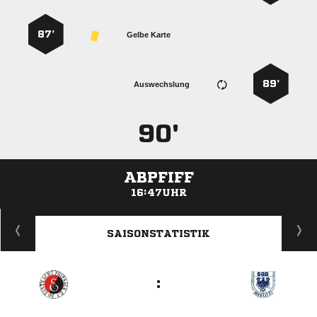
87’
Gelbe Karte
89’
Auswechslung
90'
ABPFIFF
16:47UHR
ANZEIGE
SAISONSTATISTIK
: