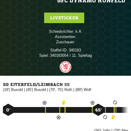
GFC DYNAMO HÜNFELD
LIVETICKER
Schiedsrichter:

Assistenten:
Zuschauer:
Staffel-ID:
340183
Spiel:
340183054 / 11. Spieltag
SG EITERFELD/LEIMBACH III
(18')

| (45')

| (70', 75')

| (89')

0’
45’
(26')

| (79')
