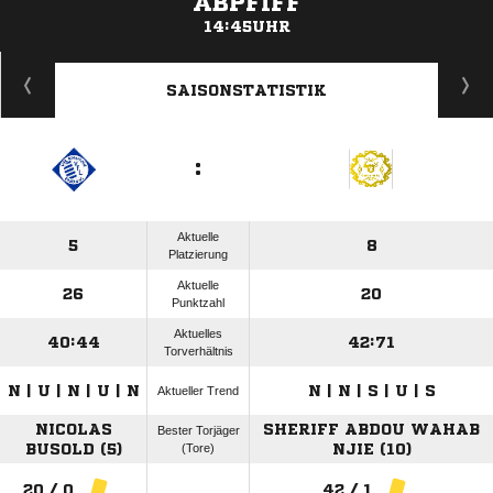
ABPFIFF
14:45UHR
ANZEIGE
SAISONSTATISTIK
:
Aktuelle
5
8
Platzierung
Aktuelle
26
20
Punktzahl
Aktuelles
40:44
42:71
Torverhältnis
N | U | N | U | N
N | N | S | U | S
Aktueller Trend
NICOLAS
SHERIFF ABDOU WAHAB
Bester Torjäger
BUSOLD (5)
(Tore)
NJIE (10)
20 / 0
42 / 1