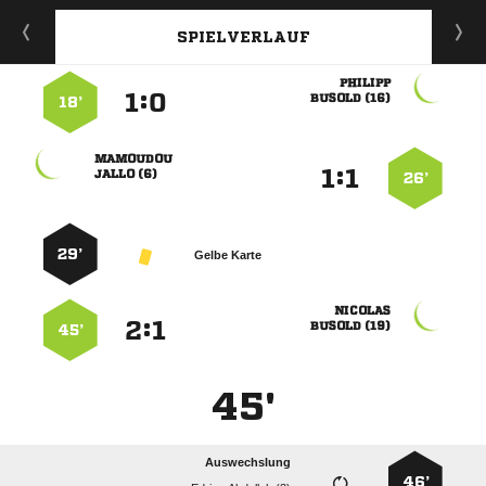
SPIELVERLAUF

:


 
18’

:


 
26’
29’
Gelbe Karte

:


 
45’
45'
Auswechslung
46’