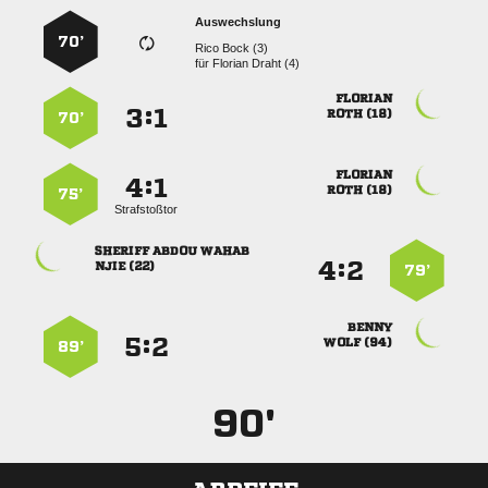
Auswechslung
70’
  
für
  

:


 
70’

:


 
75’
Strafstoßtor
  
:


 
79’

:


 
89’
90'