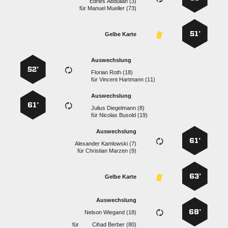
  
für
  
51’
Gelbe Karte
Auswechslung
52’
  
für
  
Auswechslung
61’
  
für
  
Auswechslung
61’
  
für
  
63’
Gelbe Karte
Auswechslung
68’
  
für
  