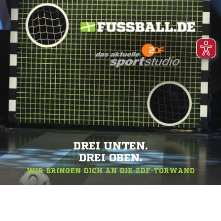
DREI UNTEN.
DREI OBEN.
WIR BRINGEN DICH AN DIE ZDF-TORWAND