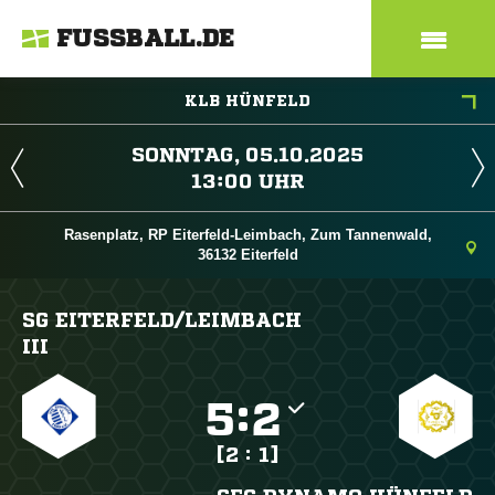
FUSSBALL.DE
KLB HÜNFELD
 
 
Rasenplatz, RP Eiterfeld-Leimbach, Zum Tannenwald,
36132 Eiterfeld
SG EITERFELD/​LEIMBACH
III

:

[2 : 1]