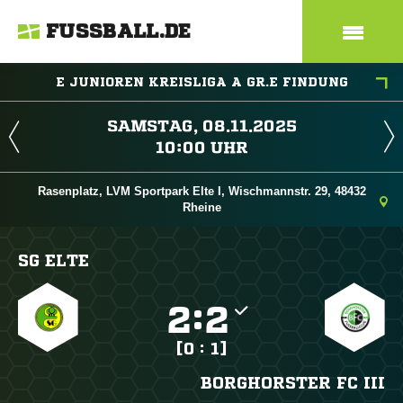
FUSSBALL.DE
E JUNIOREN KREISLIGA A GR.E FINDUNG
 
 
Rasenplatz, LVM Sportpark Elte I, Wischmannstr. 29, 48432
Rheine
SG ELTE

:

[0 : 1]
BORGHORSTER FC III