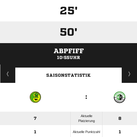
25'
50'
ABPFIFF
10:55UHR
ANZEIGE
SAISONSTATISTIK
:
Aktuelle
7
8
Platzierung
1
1
Aktuelle Punktzahl