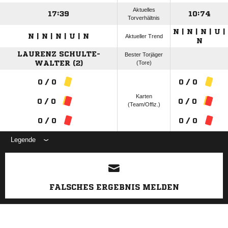
Aktuelles
17:39
10:74
Torverhältnis
N | N | N | U |
N | N | N | U | N
Aktueller Trend
N
LAURENZ SCHULTE-
Bester Torjäger
WALTER (2)
(Tore)
0 / 0
0 / 0
Karten
0 / 0
0 / 0
(Team/Offiz.)
0 / 0
0 / 0
Legende
ANZEIGE
FALSCHES ERGEBNIS MELDEN