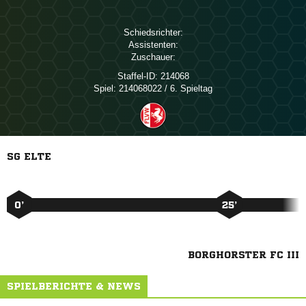
Schiedsrichter:
Assistenten:
Zuschauer:
Staffel-ID:
214068
Spiel:
214068022 / 6. Spieltag
SG ELTE
0’
25’
BORGHORSTER FC III
SPIELBERICHTE & NEWS