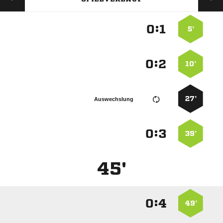
:


5’
:


10’
27’
Auswechslung
:


39’
45'
:


49’