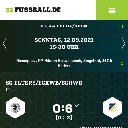
FUSSBALL.DE
KL A4 FULDA/RHÖN
 
 
Rasenplatz, RP Hilders-Eckweisbach, Ziegelhof, 36115
Hilders
SG ELTERS/​ECKWB/​SCHWB
II

:

[0 : 3]