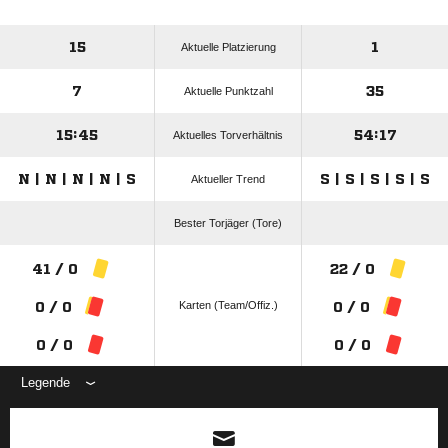
15
1
Aktuelle Platzierung
7
35
Aktuelle Punktzahl
15:45
54:17
Aktuelles Torverhältnis
N | N | N | N | S
S | S | S | S | S
Aktueller Trend
Bester Torjäger (Tore)
41 / 0
22 / 0
Karten (Team/Offiz.)
0 / 0
0 / 0
0 / 0
0 / 0
Legende
ANZEIGE