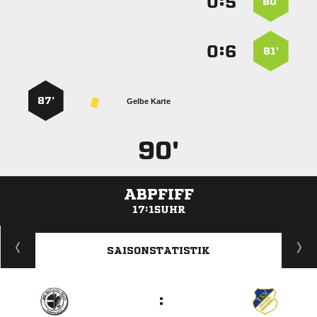
:


80’
:


81’
87’
Gelbe Karte
90'
ABPFIFF
17:15UHR
ANZEIGE
SAISONSTATISTIK
: