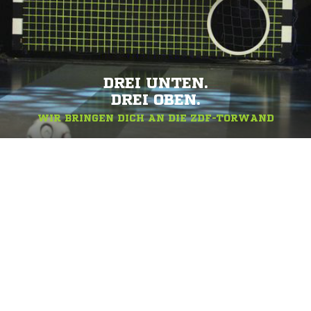
DREI UNTEN.
DREI OBEN.
WIR BRINGEN DICH AN DIE ZDF-TORWAND