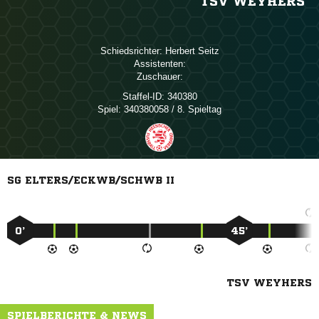
TSV WEYHERS
Schiedsrichter:
 
Assistenten:
Zuschauer:
Staffel-ID:
340380
Spiel:
340380058 / 8. Spieltag
SG ELTERS/ECKWB/SCHWB II
0’
45’
TSV WEYHERS
SPIELBERICHTE & NEWS