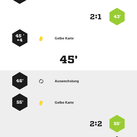
:


43’
45 ’
Gelbe Karte
+4
45'
46’
Auswechslung
55’
Gelbe Karte
:


55’