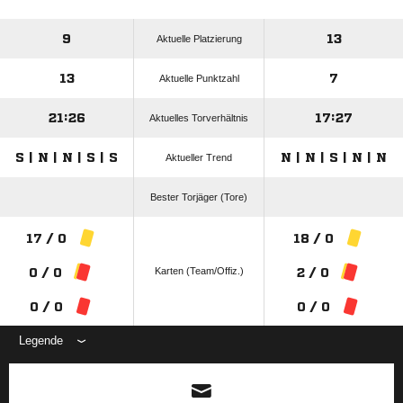
9
13
Aktuelle Platzierung
13
7
Aktuelle Punktzahl
21:26
17:27
Aktuelles Torverhältnis
S | N | N | S | S
N | N | S | N | N
Aktueller Trend
Bester Torjäger (Tore)
17 / 0
18 / 0
Karten (Team/Offiz.)
0 / 0
2 / 0
0 / 0
0 / 0
Legende
ANZEIGE