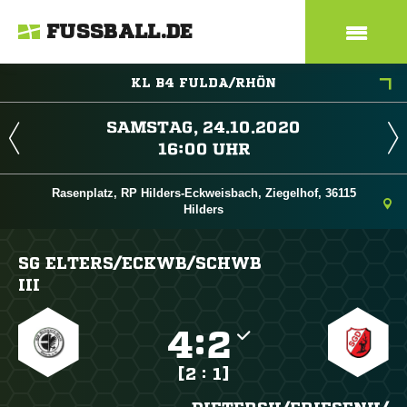
FUSSBALL.DE
KL B4 FULDA/RHÖN
 
 
Rasenplatz, RP Hilders-Eckweisbach, Ziegelhof, 36115
Hilders
SG ELTERS/​ECKWB/​SCHWB
III

:

[2 : 1]