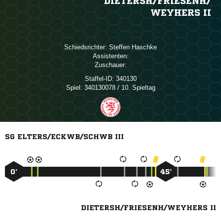
DIETERSH/​FRIESENH/​
WEYHERS II
Schiedsrichter:
 
Assistenten:
Zuschauer:
Staffel-ID:
340130
Spiel:
340130078 / 10. Spieltag
SG ELTERS/ECKWB/SCHWB III
0’
45’
DIETERSH/FRIESENH/WEYHERS II