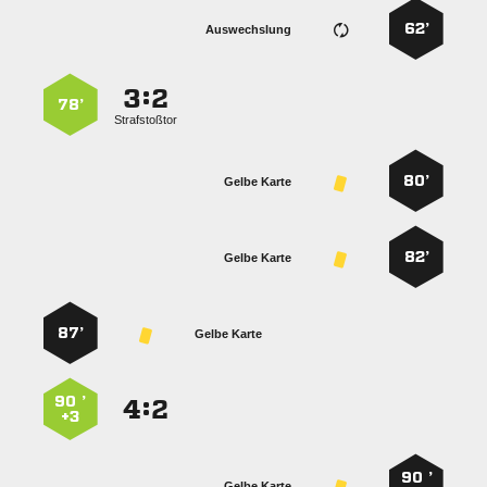
62’
Auswechslung
:


78’
Strafstoßtor
80’
Gelbe Karte
82’
Gelbe Karte
87’
Gelbe Karte
90 ’
:


+3
90 ’
Gelbe Karte