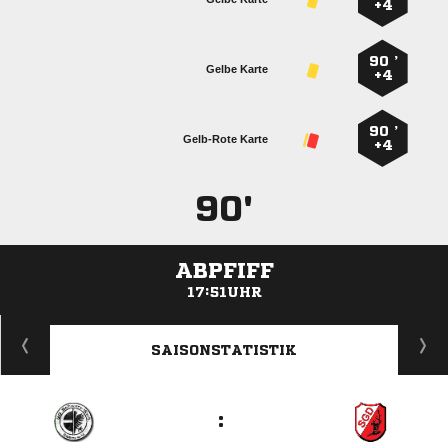
+4
90 ’
Gelbe Karte
+4
90 ’
Gelb-Rote Karte
+4
90'
ABPFIFF
17:51UHR
ANZEIGE
SAISONSTATISTIK
: