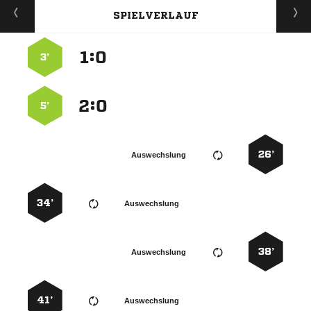
SPIELVERLAUF
:


3’
:


5’
26’
Auswechslung
34’
Auswechslung
38’
Auswechslung
41’
Auswechslung