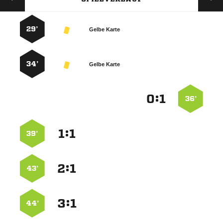
29’
Gelbe Karte
34’
Gelbe Karte
:


36’
:


39’
:


43’
:


44’