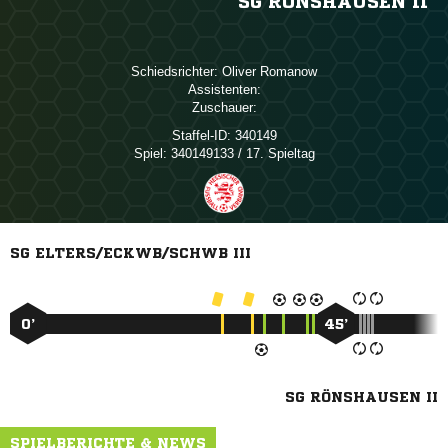
SG RÖNSHAUSEN II
Schiedsrichter:
 
Assistenten:
Zuschauer:
Staffel-ID:
340149
Spiel:
340149133 / 17. Spieltag
SG ELTERS/ECKWB/SCHWB III
0’
45’
SG RÖNSHAUSEN II
SPIELBERICHTE & NEWS