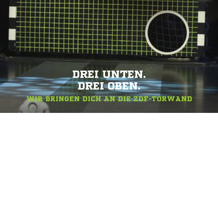
DREI UNTEN.
DREI OBEN.
WIR BRINGEN DICH AN DIE ZDF-TORWAND