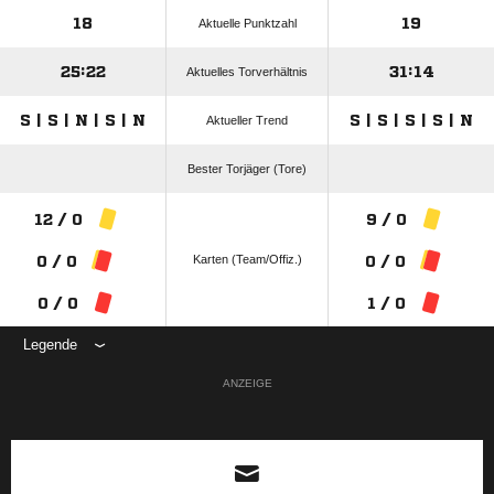
18
19
Aktuelle Punktzahl
25:22
31:14
Aktuelles Torverhältnis
S | S | N | S | N
S | S | S | S | N
Aktueller Trend
Bester Torjäger (Tore)
12 / 0
9 / 0
Karten (Team/Offiz.)
0 / 0
0 / 0
0 / 0
1 / 0
Legende
ANZEIGE