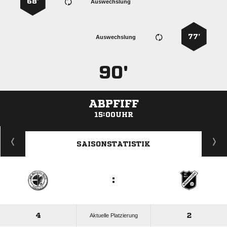
68’
Auswechslung
77’
Auswechslung
90'
ABPFIFF
15:00UHR
ANZEIGE
SAISONSTATISTIK
:
4
2
Aktuelle Platzierung