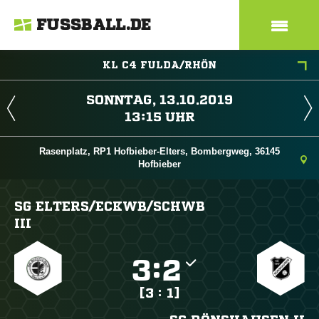
FUSSBALL.DE
KL C4 FULDA/RHÖN
 
 
Rasenplatz, RP1 Hofbieber-Elters, Bombergweg, 36145
Hofbieber
SG ELTERS/​ECKWB/​SCHWB
III

:

[3 : 1]