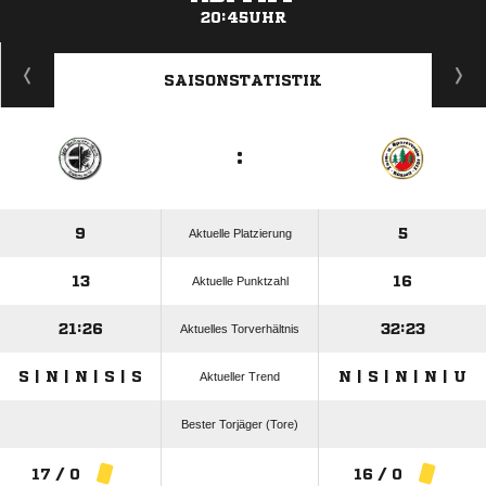
20:45UHR
ANZEIGE
SAISONSTATISTIK
:
9
5
Aktuelle Platzierung
13
16
Aktuelle Punktzahl
21:26
32:23
Aktuelles Torverhältnis
S | N | N | S | S
N | S | N | N | U
Aktueller Trend
Bester Torjäger (Tore)
17 / 0
16 / 0