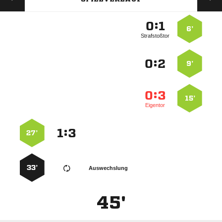
:


6’
Strafstoßtor
:


9’
:


15’
Eigentor
:


27’
33’
Auswechslung
45'