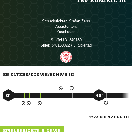
TSV KÜNZELL III
Schiedsrichter:
 
Assistenten:
Zuschauer:
Staffel-ID:
340130
Spiel:
340130022 / 3. Spieltag
SG ELTERS/ECKWB/SCHWB III
0’
45’
TSV KÜNZELL III
SPIELBERICHTE & NEWS