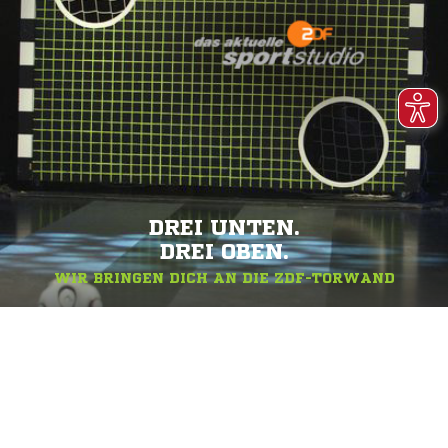
DREI UNTEN.
DREI OBEN.
WIR BRINGEN DICH AN DIE ZDF-TORWAND