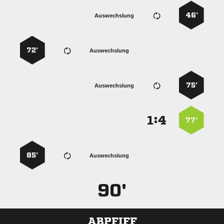
46’
Auswechslung
72’
Auswechslung
75’
Auswechslung
:


77’
85’
Auswechslung
90'
ABPFIFF