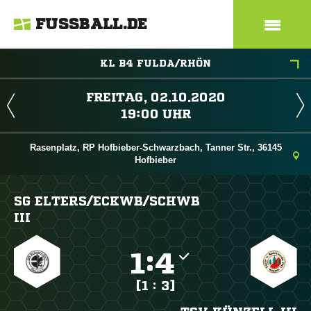
FUSSBALL.DE
KL B4 FULDA/RHÖN
 
 
Rasenplatz, RP Hofbieber-Schwarzbach, Tanner Str., 36145
Hofbieber
SG ELTERS/​ECKWB/​SCHWB
III

:

[1 : 3]