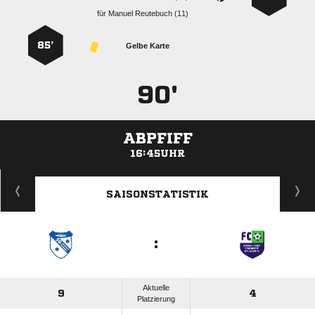
für
  
85’
Gelbe Karte
90'
ABPFIFF
16:45UHR
ANZEIGE
SAISONSTATISTIK
:
Aktuelle
9
4
Platzierung