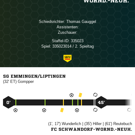
WORND.-NEUH.
Schiedsrichter:
 
Assistenten:
Zuschauer:
Staffel-ID:
335023
Spiel:
335023014 / 2. Spieltag
SG EMMINGEN/LIPTINGEN
(32' ET)

0’
45’
(1', 17')

| (35')

| (61')

FC SCHWANDORF-WORND.-NEUH.