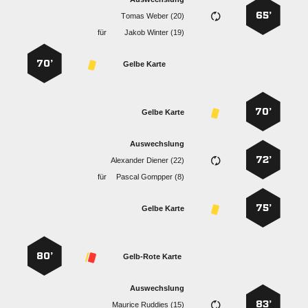
65’
  
für
  
70’
Gelbe Karte
70’
Gelbe Karte
Auswechslung
72’
  
für
  
75’
Gelbe Karte
80’
Gelb-Rote Karte
Auswechslung
83’
  