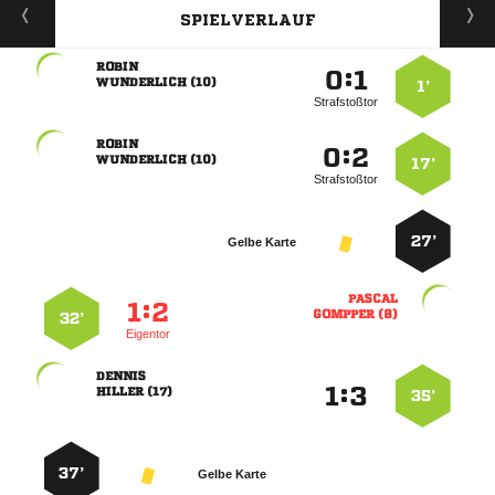
SPIELVERLAUF

:


 
1’
Strafstoßtor

:


 
17’
Strafstoßtor
27’
Gelbe Karte

:


 
32’
Eigentor

:


 
35’
37’
Gelbe Karte