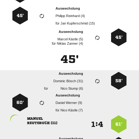
Auswechslung
45’
  
für
  
Auswechslung
45’
  
für
  
45'
Auswechslung
58’
  
für
  
Auswechslung
60’
  
für
  

:


 
61’
Auswechslung