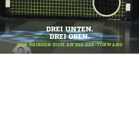
DREI UNTEN.
DREI OBEN.
WIR BRINGEN DICH AN DIE ZDF-TORWAND