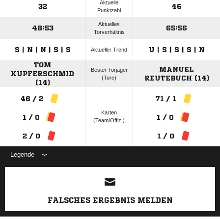
Aktuelle
32
46
Punktzahl
Aktuelles
48:53
65:56
Torverhältnis
S | N | N | S | S
U | S | S | S | N
Aktueller Trend
TOM
MANUEL
Bester Torjäger
KUPFERSCHMID
(Tore)
REUTEBUCH (14)
(14)
46 / 2
71 / 1
Karten
1 / 0
1 / 0
(Team/Offiz.)
2 / 0
1 / 0
Legende
ANZEIGE
FALSCHES ERGEBNIS MELDEN