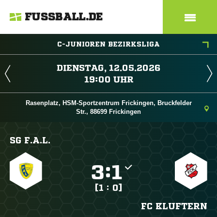
FUSSBALL.DE
C-JUNIOREN BEZIRKSLIGA
 
 
Rasenplatz, HSM-Sportzentrum Frickingen, Bruckfelder
Str., 88699 Frickingen
SG F.A.L.

:

[1 : 0]
FC KLUFTERN