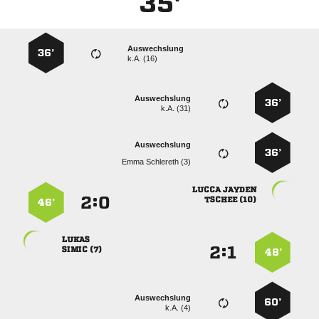
35'
Auswechslung
36’
k.A. (16)
Auswechslung
36’
k.A. (31)
Auswechslung
36’
  
 
:


 
46’

:


 
48’
Auswechslung
60’
k.A. (4)