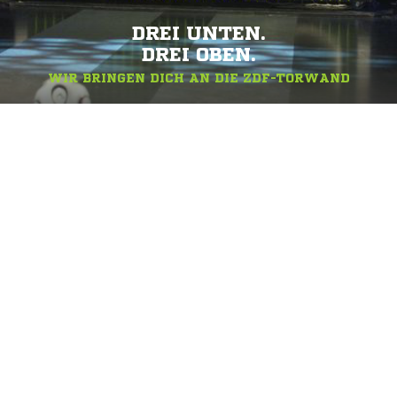
DREI UNTEN.
DREI OBEN.
WIR BRINGEN DICH AN DIE ZDF-TORWAND