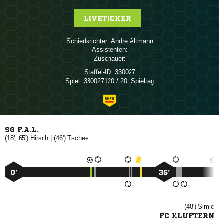
LIVETICKER
Schiedsrichter:
 
Assistenten:
Zuschauer:
Staffel-ID:
330027
Spiel:
330027120 / 20. Spieltag
SG F.A.L.
(18', 65')

| (46')

0’
35’
(48')

FC KLUFTERN