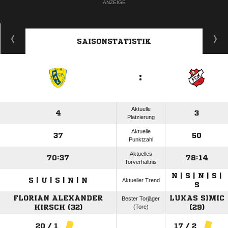
ANZEIGE
SAISONSTATISTIK
:
Aktuelle
4
3
Platzierung
Aktuelle
37
50
Punktzahl
Aktuelles
70:37
78:14
Torverhältnis
N | S | N | S |
S | U | S | N | N
Aktueller Trend
S
FLORIAN ALEXANDER
LUKAS SIMIC
Bester Torjäger
HIRSCH (32)
(Tore)
(29)
20 / 1
17 / 2