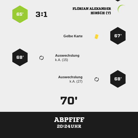
 
:


 
65’
67’
Gelbe Karte
Auswechslung
68’
k.A. (15)
Auswechslung
68’
k.A. (27)
70'
ABPFIFF
20:24UHR