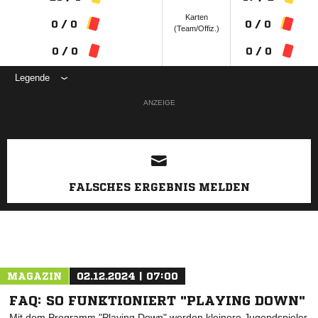
Karten
0 / 0
0 / 0
(Team/Offiz.)
0 / 0
0 / 0
Legende
ANZEIGE
FALSCHES ERGEBNIS MELDEN
MAGAZIN
02.12.2024 | 07:00
FAQ: SO FUNKTIONIERT "PLAYING DOWN"
Mit dem Programm "Playing Down" werden kleinere Jugendspieler