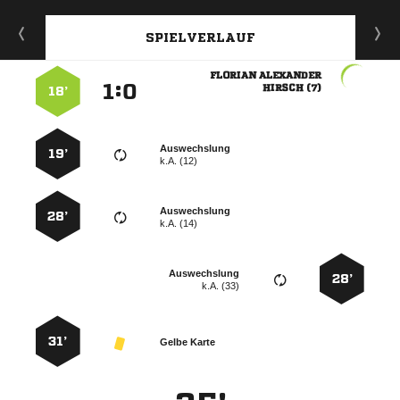
SPIELVERLAUF
 
:


 
18’
Auswechslung
19’
k.A. (12)
Auswechslung
28’
k.A. (14)
Auswechslung
28’
k.A. (33)
31’
Gelbe Karte