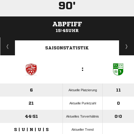
90'
ABPFIFF
15:45UHR
ANZEIGE
SAISONSTATISTIK
:
6
11
Aktuelle Platzierung
21
0
Aktuelle Punktzahl
44:51
0:0
Aktuelles Torverhältnis
S | U | N | U | S
Aktueller Trend