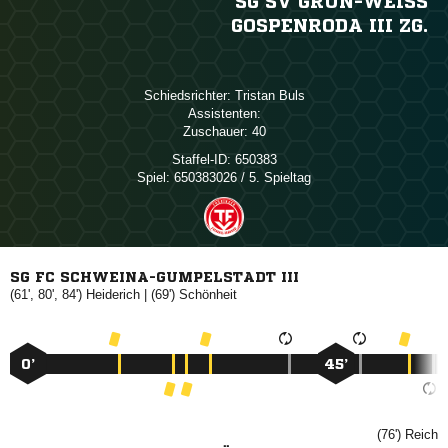
SG SV GRÜN-WEISS G
OSPENRODA III ZG.
Schiedsrichter:
 
Assistenten:
Zuschauer:
40
Staffel-ID:
650383
Spiel:
650383026 / 5. Spieltag
SG FC SCHWEINA-GUMPELSTADT III
(61', 80', 84')

| (69')

0’
45’
(76')
