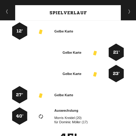
SPIELVERLAUF
12’
Gelbe Karte
21’
Gelbe Karte
23’
Gelbe Karte
27’
Gelbe Karte
Auswechslung
40’
  
für
  