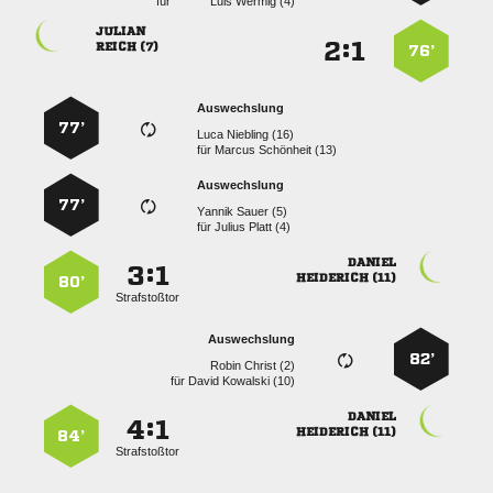
für
  

:


 
76’
Auswechslung
77’
  
für
  
Auswechslung
77’
  
für
  

:


 
80’
Strafstoßtor
Auswechslung
82’
  
für
  

:


 
84’
Strafstoßtor