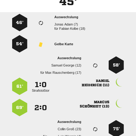
45'
Auswechslung
46’
  
für
  
54’
Gelbe Karte
Auswechslung
58’
  
für
  

:


 
61’
Strafstoßtor

:


 
69’
Auswechslung
75’
  