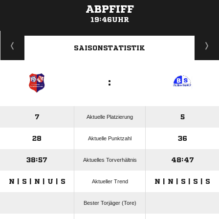
ABPFIFF
19:46UHR
ANZEIGE
SAISONSTATISTIK
:
7
5
Aktuelle Platzierung
28
36
Aktuelle Punktzahl
38:57
48:47
Aktuelles Torverhältnis
N | S | N | U | S
N | N | S | S | S
Aktueller Trend
Bester Torjäger (Tore)