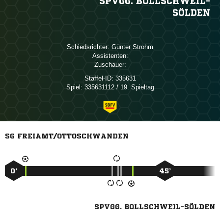
SPVGG. BOLLSCHWEIL-
SÖLDEN
Schiedsrichter:
 
Assistenten:
Zuschauer:
Staffel-ID:
335631
Spiel:
335631112 / 19. Spieltag
SG FREIAMT/OTTOSCHWANDEN
0’
45’
SPVGG. BOLLSCHWEIL-SÖLDEN