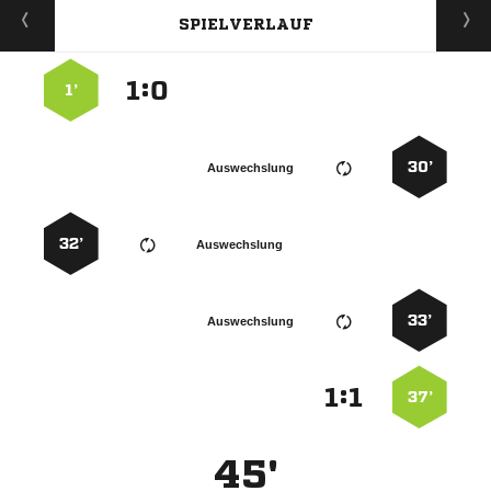
SPIELVERLAUF
:


1’
30’
Auswechslung
32’
Auswechslung
33’
Auswechslung
:


37’
45'