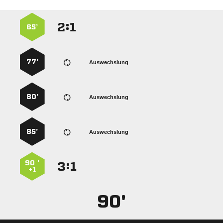
:


65’
77’
Auswechslung
80’
Auswechslung
85’
Auswechslung
90 ’
:


+1
90'