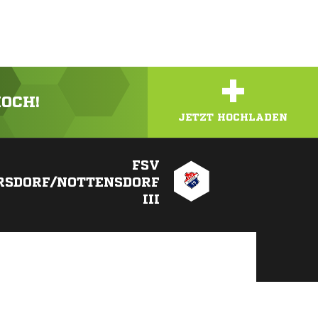
+
HOCH!
JETZT HOCHLADEN
FSV
RSDORF/NOTTENSDORF
III