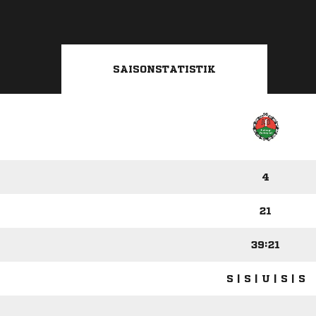
SAISONSTATISTIK
4
21
39:21
S | S | U | S | S