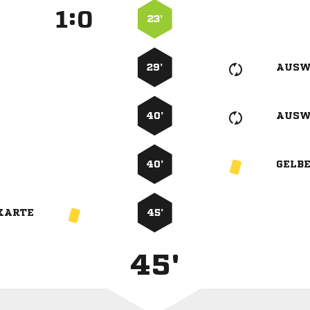
:


23’
29’
AUSW
40’
AUSW
40’
GELB
KARTE
45’
45'