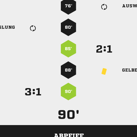
76’
AUSW
SLUNG
80’
:


85’
88’
GELB
:


90’
90'
ABPFIFF