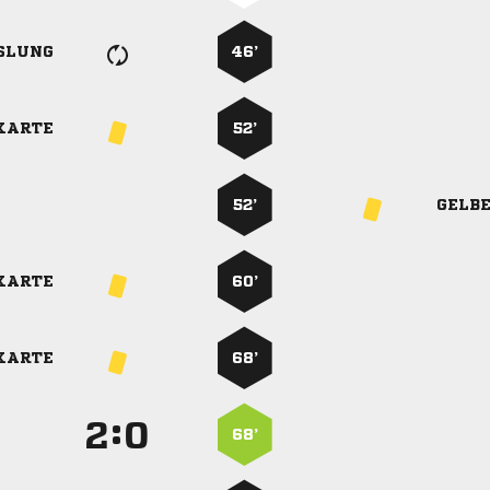
SLUNG
46’
KARTE
52’
52’
GELB
KARTE
60’
KARTE
68’
:


68’