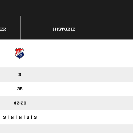
DER
HISTORIE
3
25
42:20
S | N | N | S | S