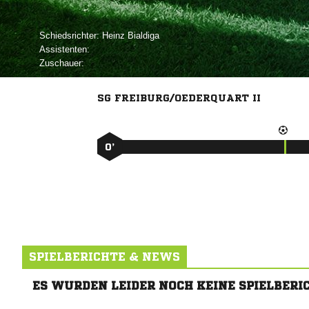
Schiedsrichter:
 
Assistenten:
Zuschauer:
SG FREIBURG/OEDERQUART II
0’
SPIELBERICHTE & NEWS
ES WURDEN LEIDER NOCH KEINE SPIELBERI