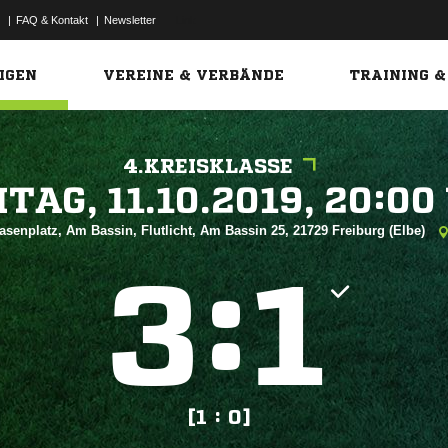
|
FAQ & Kontakt
|
Newsletter
Link
IGEN
VEREINE & VERBÄNDE
TRAINING &
4.KREISKLASSE
 


asenplatz, Am Bassin, Flutlicht, Am Bassin 25, 21729 Freiburg (Elbe)
:


[1 : 0]