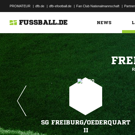
PROMATEUR
|
dfb.de
|
dfb-efootball.de
|
Fan Club Nationalmannschaft
|
Partner
FUSSBALL.DE
NEWS
L

R
SG FREIBURG/​OEDERQUART
II