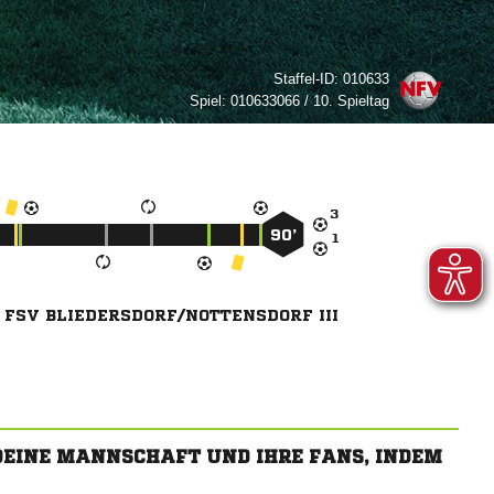
Staffel-ID:
010633
Spiel:
010633066 / 10. Spieltag

90’

FSV BLIEDERSDORF/NOTTENSDORF III
 DEINE MANNSCHAFT UND IHRE FANS, INDEM