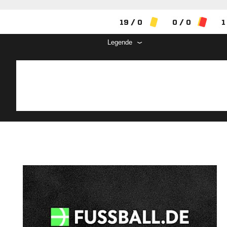
19 / 0
0 / 0
1
Legende