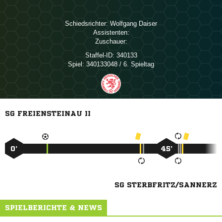
Schiedsrichter:
 
Assistenten:
Zuschauer:
Staffel-ID:
340133
Spiel:
340133048 / 6. Spieltag
SG FREIENSTEINAU II
0’
45’
SG STERBFRITZ/SANNERZ
SPIELBERICHTE & NEWS