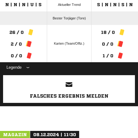
N | N | N | U | S
S | N | N | S | N
Aktueller Trend
Bester Torjäger (Tore)
26 / 0
18 / 0
Karten (Team/Offiz.)
2 / 0
0 / 0
0 / 0
1 / 0
Legende
ANZEIGE
FALSCHES ERGEBNIS MELDEN
MAGAZIN
08.12.2024 | 11:30