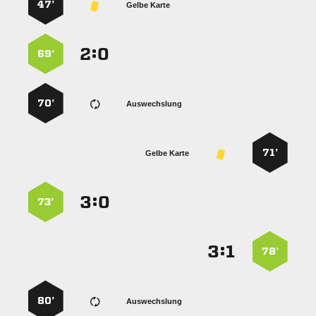
47’
Gelbe Karte
:


69’
70’
Auswechslung
71’
Gelbe Karte
:


73’
:


78’
80’
Auswechslung