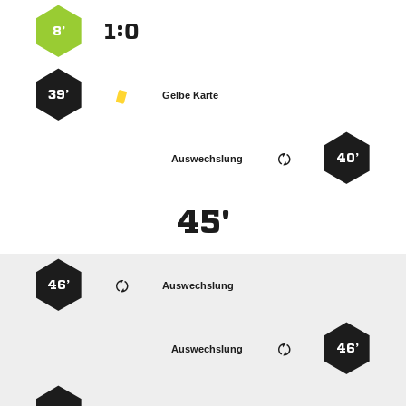
:


8’
39’
Gelbe Karte
40’
Auswechslung
45'
46’
Auswechslung
46’
Auswechslung