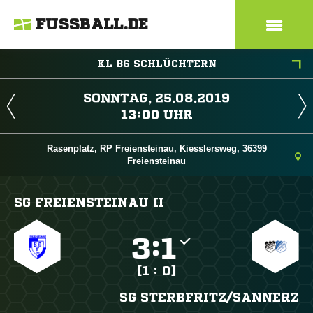
FUSSBALL.DE
KL B6 SCHLÜCHTERN
 
 
Rasenplatz, RP Freiensteinau, Kiesslersweg, 36399
Freiensteinau
SG FREIENSTEINAU II

:

[1 : 0]
SG STERBFRITZ/​SANNERZ