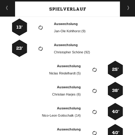
SPIELVERLAUF
Auswechslung
13’
  
Auswechslung
23’
  
Auswechslung
25’
  
Auswechslung
38’
  
Auswechslung
40’
  
Auswechslung
40’