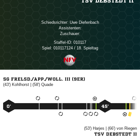
TSV DEBSTEDT II
Schiedsrichter:
 
Assistenten:
Zuschauer:
Staffel-ID:
010117
Spiel:
010117124 / 18. Spieltag
SG FRELSD./APP./WOLL. III (9ER)
(43')

| (58')

0’
45’
(53')

| (66')
 
TSV DEBSTEDT II