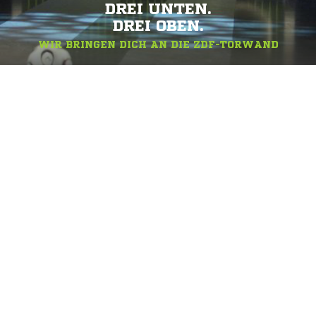
DREI UNTEN.
DREI OBEN.
WIR BRINGEN DICH AN DIE ZDF-TORWAND