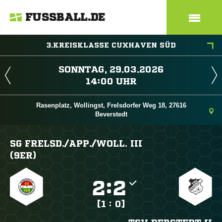
FUSSBALL.DE
3.KREISKLASSE CUXHAVEN SÜD
 
 
Rasenplatz, Wollingst, Frelsdorfer Weg 18, 27616
Beverstedt
SG FRELSD./​APP./​WOLL. III
(9ER)

:

[1 : 0]