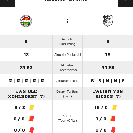
:
Aktuelle
9
8
Platzierung
13
18
Aktuelle Punktzahl
Aktuelles
23:62
34:55
Torverhältnis
N | N | N | N | N
S | S | N | N | S
Aktueller Trend
JAN-OLE
FABIAN VON
Bester Torjäger
KOHLHORST (7)
(Tore)
RIEGEN (7)
9 / 2
18 / 0
Karten
0 / 0
0 / 0
(Team/Offiz.)
0 / 0
0 / 0