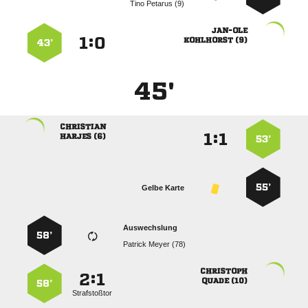
  

:


 
43’
45'

:


 
53’
55’
Gelbe Karte
Auswechslung
58’
  

:


 
58’
Strafstoßtor