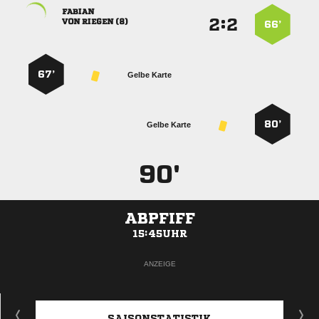

:


  
66’
67’
Gelbe Karte
80’
Gelbe Karte
90'
ABPFIFF
15:45UHR
ANZEIGE
SAISONSTATISTIK